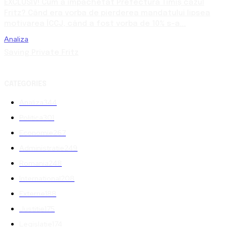
EXCLUSIV! Cum a împachetat Prefectura Timiș cazul
Fritz? Când era vorba de pierderea mandatului lipsea
motivarea ÎCCJ, când a fost vorba de 10% s-a...
Analiza
Saving Private Fritz
CATEGORIES
Analiza
344
Politica
301
Economie
267
Administratie
249
Romania
248
International
208
Externe
188
Justitie
175
Legislatie
174