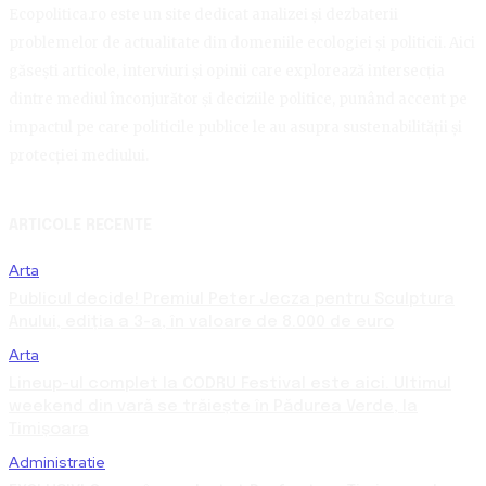
Ecopolitica.ro este un site dedicat analizei și dezbaterii
problemelor de actualitate din domeniile ecologiei și politicii. Aici
găsești articole, interviuri și opinii care explorează intersecția
dintre mediul înconjurător și deciziile politice, punând accent pe
impactul pe care politicile publice le au asupra sustenabilității și
protecției mediului.
ARTICOLE RECENTE
Arta
Publicul decide! Premiul Peter Jecza pentru Sculptura
Anului, ediția a 3-a, în valoare de 8.000 de euro
Arta
Lineup-ul complet la CODRU Festival este aici. Ultimul
weekend din vară se trăiește în Pădurea Verde, la
Timișoara
Administratie