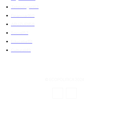
Tehnologie
162
Financiar
160
ABUZURI
158
Social
157
Educatie
151
Cultura
149
© ECOPOLITICA 2024