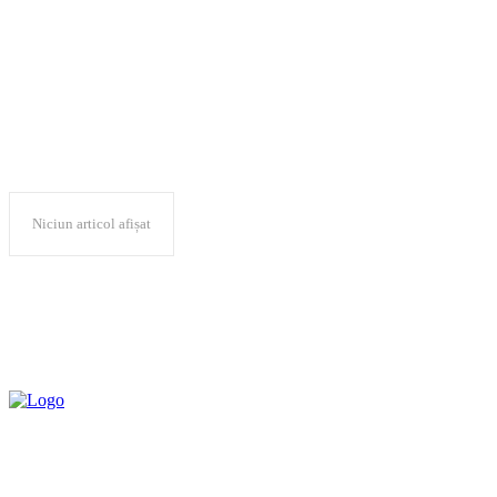
Adam Craciunescu
Niciun articol afișat