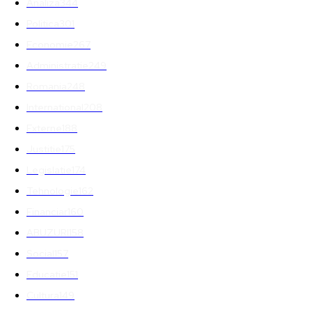
Analiza
344
Politica
301
Economie
267
Administratie
249
Romania
248
International
208
Externe
188
Justitie
175
Legislatie
174
Tehnologie
162
Financiar
160
ABUZURI
158
Social
157
Educatie
151
Cultura
149