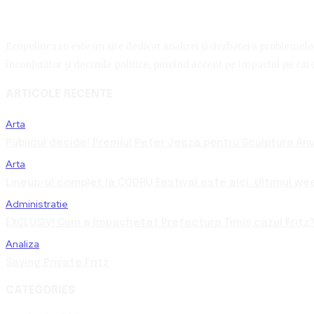
Ecopolitica.ro este un site dedicat analizei și dezbaterii problemelor 
înconjurător și deciziile politice, punând accent pe impactul pe care 
ARTICOLE RECENTE
Arta
Publicul decide! Premiul Peter Jecza pentru Sculptura Anul
Arta
Lineup-ul complet la CODRU Festival este aici. Ultimul we
Administratie
EXCLUSIV! Cum a împachetat Prefectura Timiș cazul Fritz?
Analiza
Saving Private Fritz
CATEGORIES