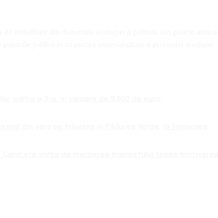
de actualitate din domeniile ecologiei și politicii. Aici găsești artico
politicile publice le au asupra sustenabilității și protecției mediului.
ui, ediția a 3-a, în valoare de 8.000 de euro
ekend din vară se trăiește în Pădurea Verde, la Timișoara
 Când era vorba de pierderea mandatului lipsea motivarea 