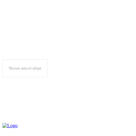
aberant
Niciun articol afișat