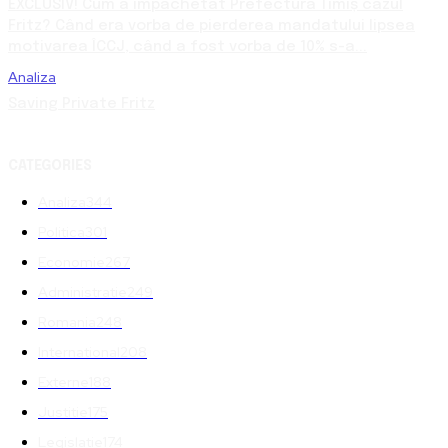
EXCLUSIV! Cum a împachetat Prefectura Timiș cazul
Fritz? Când era vorba de pierderea mandatului lipsea
motivarea ÎCCJ, când a fost vorba de 10% s-a...
Analiza
Saving Private Fritz
CATEGORIES
Analiza
344
Politica
301
Economie
267
Administratie
249
Romania
248
International
208
Externe
188
Justitie
175
Legislatie
174