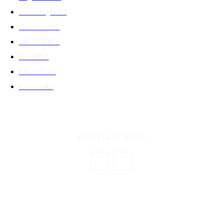
Tehnologie
162
Financiar
160
ABUZURI
158
Social
157
Educatie
151
Cultura
149
© ECOPOLITICA 2024