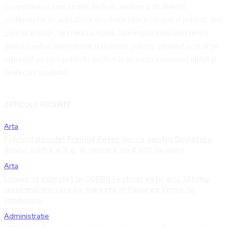
Ecopolitica.ro este un site dedicat analizei și dezbaterii
problemelor de actualitate din domeniile ecologiei și politicii. Aici
găsești articole, interviuri și opinii care explorează intersecția
dintre mediul înconjurător și deciziile politice, punând accent pe
impactul pe care politicile publice le au asupra sustenabilității și
protecției mediului.
ARTICOLE RECENTE
Arta
Publicul decide! Premiul Peter Jecza pentru Sculptura
Anului, ediția a 3-a, în valoare de 8.000 de euro
Arta
Lineup-ul complet la CODRU Festival este aici. Ultimul
weekend din vară se trăiește în Pădurea Verde, la
Timișoara
Administratie