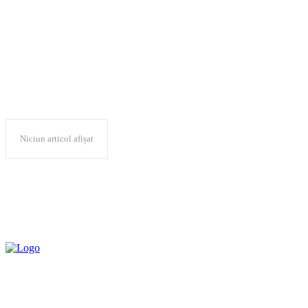
900 km
Niciun articol afișat