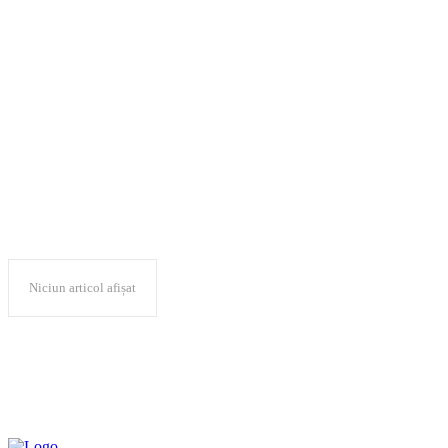
26 domenii de studii
universitare de
doctorat
Niciun articol afișat