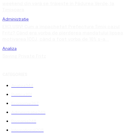
weekend din vară se trăiește în Pădurea Verde, la
Timișoara
Administratie
EXCLUSIV! Cum a împachetat Prefectura Timiș cazul
Fritz? Când era vorba de pierderea mandatului lipsea
motivarea ÎCCJ, când a fost vorba de 10% s-a...
Analiza
Saving Private Fritz
CATEGORIES
Analiza
344
Politica
301
Economie
267
Administratie
249
Romania
248
International
208