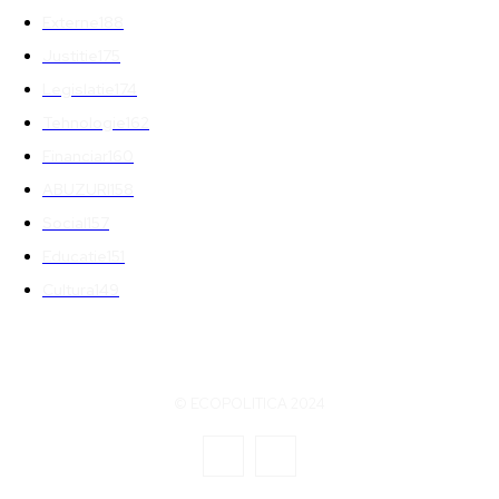
Externe
188
Justitie
175
Legislatie
174
Tehnologie
162
Financiar
160
ABUZURI
158
Social
157
Educatie
151
Cultura
149
© ECOPOLITICA 2024