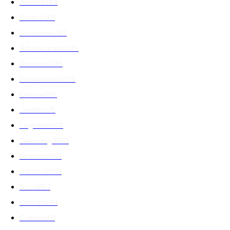
Analiza
344
Politica
301
Economie
267
Administratie
249
Romania
248
International
208
Externe
188
Justitie
175
Legislatie
174
Tehnologie
162
Financiar
160
ABUZURI
158
Social
157
Educatie
151
Cultura
149