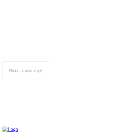
1 aprilie 1941
Niciun articol afișat