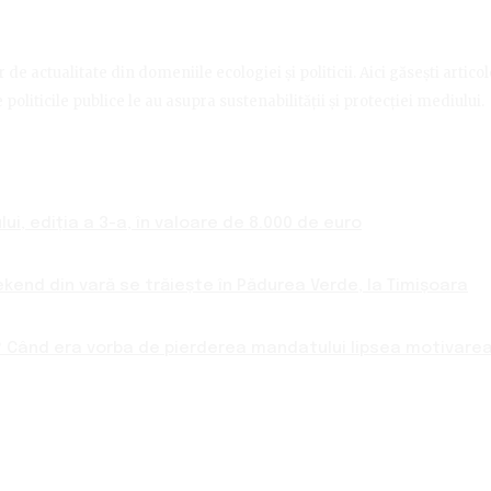
de actualitate din domeniile ecologiei și politicii. Aici găsești artico
politicile publice le au asupra sustenabilității și protecției mediului.
ui, ediția a 3-a, în valoare de 8.000 de euro
ekend din vară se trăiește în Pădurea Verde, la Timișoara
 Când era vorba de pierderea mandatului lipsea motivarea 