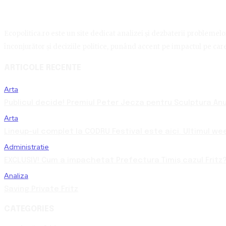
Ecopolitica.ro este un site dedicat analizei și dezbaterii problemelor 
înconjurător și deciziile politice, punând accent pe impactul pe care 
ARTICOLE RECENTE
Arta
Publicul decide! Premiul Peter Jecza pentru Sculptura Anul
Arta
Lineup-ul complet la CODRU Festival este aici. Ultimul we
Administratie
EXCLUSIV! Cum a împachetat Prefectura Timiș cazul Fritz?
Analiza
Saving Private Fritz
CATEGORIES