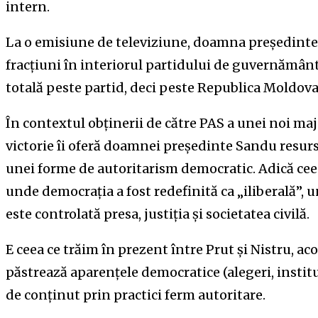
intern.
La o emisiune de televiziune, doamna președinte
fracțiuni în interiorul partidului de guvernământ
totală peste partid, deci peste Republica Moldova
În contextul obținerii de către PAS a unei noi ma
victorie îi oferă doamnei președinte Sandu resurs
unei forme de autoritarism democratic. Adică ceea 
unde democrația a fost redefinită ca „iliberală”, 
este controlată presa, justiția și societatea civilă.
E ceea ce trăim în prezent între Prut și Nistru, a
păstrează aparențele democratice (alegeri, instituț
de conținut prin practici ferm autoritare.