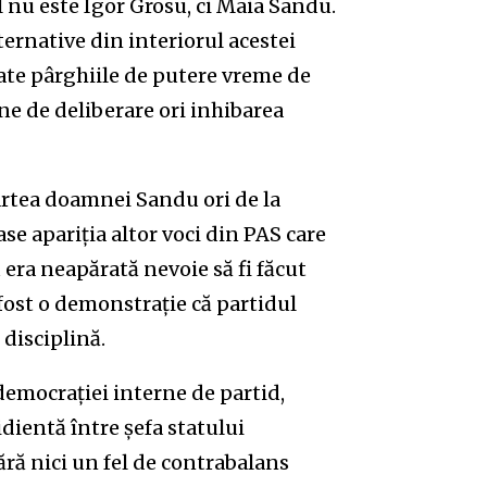
el nu este Igor Grosu, ci Maia Sandu.
lternative din interiorul acestei
oate pârghiile de putere vreme de
e de deliberare ori inhibarea
rtea doamnei Sandu ori de la
oase apariția altor voci din PAS care
 era neapărată nevoie să fi făcut
i fost o demonstrație că partidul
disciplină.
 democrației interne de partid,
idientă între șefa statului
ără nici un fel de contrabalans