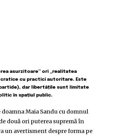
ea asurzitoare” ori „realitatea
ratice cu practici autoritare. Este
artide), dar libertățile sunt limitate
litic în spațiul public.
 pe doamna Maia Sandu cu domnul
 de două ori puterea supremă în
ra un avertisment despre forma pe