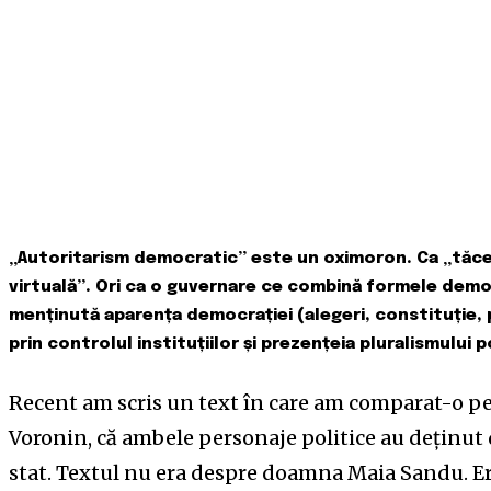
„Autoritarism democratic” este un oximoron. Ca „tăcer
virtuală”. Ori ca o guvernare ce combină formele democ
menținută aparența democrației (alegeri, constituție, p
prin controlul instituțiilor și prezențeia pluralismului po
Recent am scris un text în care am comparat-o
Voronin, că ambele personaje politice au deținut
stat. Textul nu era despre doamna Maia Sandu. E