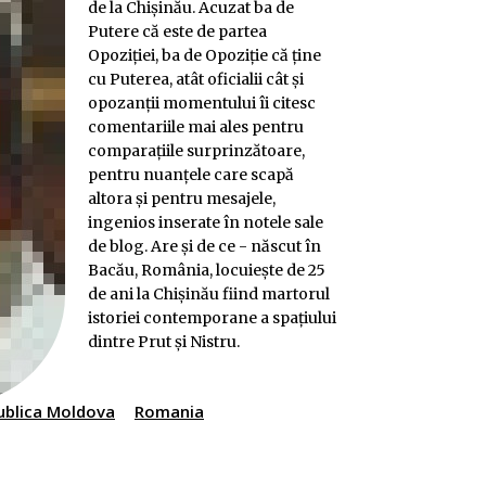
de la Chişinău. Acuzat ba de
Putere că este de partea
Opoziției, ba de Opoziție că ține
cu Puterea, atât oficialii cât şi
opozanţii momentului îi citesc
comentariile mai ales pentru
comparaţiile surprinzătoare,
pentru nuanţele care scapă
altora şi pentru mesajele,
ingenios inserate în notele sale
de blog. Are și de ce - născut în
Bacău, România, locuiește de 25
de ani la Chișinău fiind martorul
istoriei contemporane a spațiului
dintre Prut și Nistru.
ublica Moldova
Romania