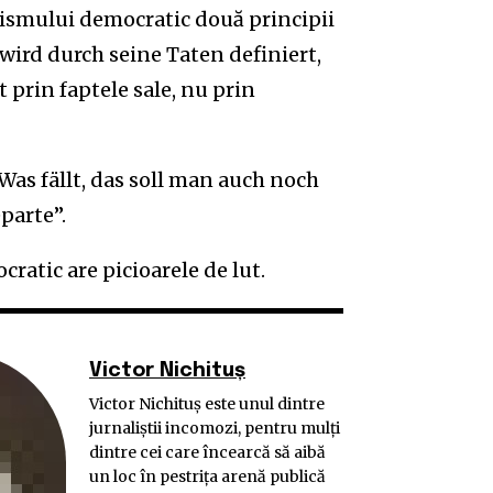
rismului democratic două principii
 wird durch seine Taten definiert,
 prin faptele sale, nu prin
„Was fällt, das soll man auch noch
parte”.
ratic are picioarele de lut.
Victor Nichituș
Victor Nichituş este unul dintre
jurnaliştii incomozi, pentru mulţi
dintre cei care încearcă să aibă
un loc în pestriţa arenă publică