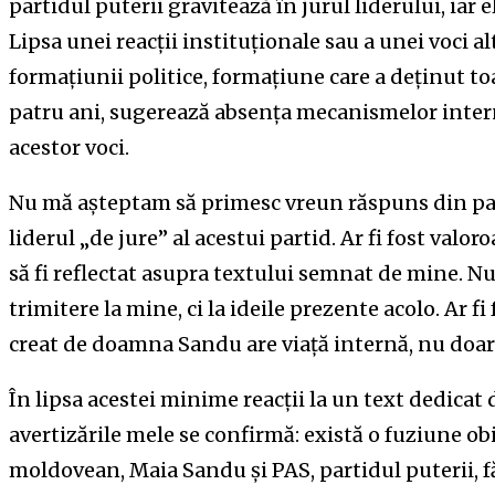
partidul puterii gravitează în jurul liderului, iar 
Lipsa unei reacții instituționale sau a unei voci a
formațiunii politice, formațiune care a deținut t
patru ani, sugerează absența mecanismelor intern
acestor voci.
Nu mă așteptam să primesc vreun răspuns din pa
liderul „de jure” al acestui partid. Ar fi fost valor
să fi reflectat asupra textului semnat de mine. Nu
trimitere la mine, ci la ideile prezente acolo. Ar f
creat de doamna Sandu are viață internă, nu doar 
În lipsa acestei minime reacții la un text dedicat
avertizările mele se confirmă: există o fuziune ob
moldovean, Maia Sandu și PAS, partidul puterii, f