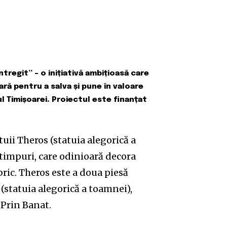
tregit” – o inițiativă ambițioasă care
ră pentru a salva și pune în valoare
l Timișoarei. Proiectul este finanțat
tuii Theros (statuia alegorică a
otimpuri, care odinioară decora
bric. Theros este a doua piesă
statuia alegorică a toamnei),
 Prin Banat.