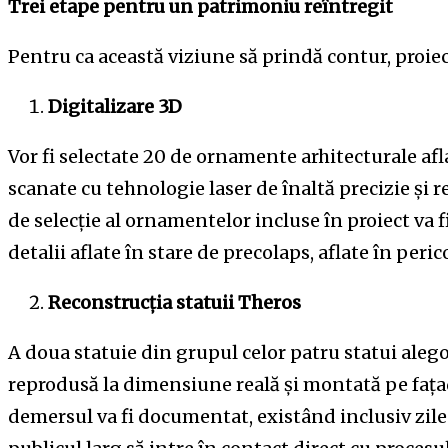
Trei etape pentru un patrimoniu reîntregit
Pentru ca această viziune să prindă contur, proiect
Digitalizare 3D
Vor fi selectate 20 de ornamente arhitecturale aflat
scanate cu tehnologie laser de înaltă precizie și r
de selecție al ornamentelor incluse în proiect va fi
detalii aflate în stare de precolaps, aflate în peri
Reconstrucția statuii Theros
A doua statuie din grupul celor patru statui alego
reprodusă la dimensiune reală și montată pe fața
demersul va fi documentat, existând inclusiv zile d