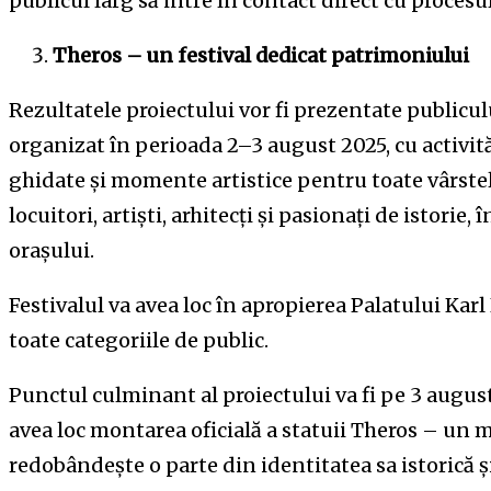
publicul larg să intre în contact direct cu procesu
Theros – u
n festival
dedicat
patrimoniului
Rezultatele proiectului vor fi prezentate publicu
organizat în perioada 2–3 august 2025, cu activităț
ghidate și momente artistice pentru toate vârst
locuitori, artiști, arhitecți și pasionați de istorie
orașului.
Festivalul va avea loc în apropierea Palatului Karl 
toate categoriile de public.
Punctul culminant al proiectului va fi pe 3 augus
avea loc montarea oficială a statuii Theros – un 
redobândește o parte din identitatea sa istorică și