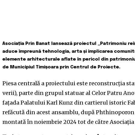
Asociația Prin Banat lansează proiectul „Patrimoniu reîn
aduce împreună tehnologia, arta și implicarea comunita
elemente arhitecturale aflate în pericol din patrimoniu
de Municipiul Timișoara prin Centrul de Proiecte.
Piesa centrală a proiectului este reconstrucția sta
verii), parte din grupul statuar al Celor Patru An
fațada Palatului Karl Kunz din cartierul istoric Fa
refăcută din acest ansamblu, după Phthinoporon (
montată în noiembrie 2024 tot de către Asociația