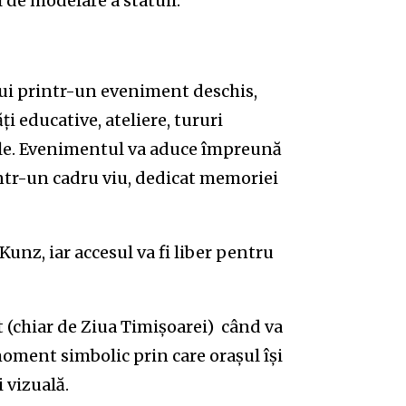
l de modelare a statuii.
lui printr-un eveniment deschis,
i educative, ateliere, tururi
ele. Evenimentul va aduce împreună
, într-un cadru viu, dedicat memoriei
Kunz, iar accesul va fi liber pentru
t (chiar de Ziua Timișoarei) când va
moment simbolic prin care orașul își
 vizuală.