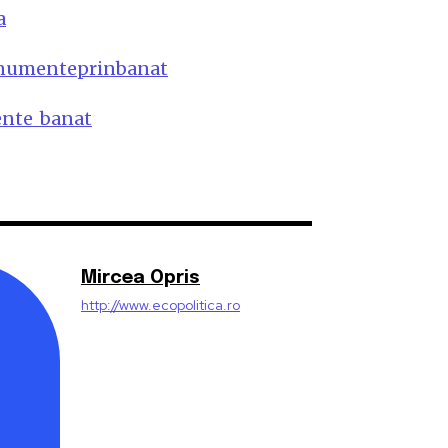
a
onumenteprinbanat
nte_banat
Mircea Opris
http://www.ecopolitica.ro