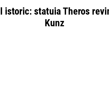
l istoric: statuia Theros revi
Kunz