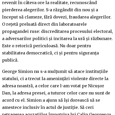
revenit în câteva ore la realitate, recunoscând
pierderea alegerilor. S-a răzgândit din nou şi a
început să clameze, fără dovezi, fraudarea alegerilor.
O reţetă preluată direct din laboratoarele
propagandei ruse: discreditarea procesului electoral,
a adversarilor politici şi incitarea la ură şi răzbunare.
Este o retorică periculoasă. Nu doar pentru
stabilitatea democratică, ci şi pentru siguranţa
publică.
George Simion nu s-a mulțumit să atace instituțiile
statului, ci a trecut la amenințări violente directe la
adresa noastră, a celor care l-am votat pe Nicușor
Dan, la adresa presei, a tuturor celor care nu sunt de
acord cu el. Simion a ajuns să își dorească să se
amestece inclusiv în actul de justiție. Să ceri
retragerea acuzaţiilor împotriva lui Calin Georgescu,