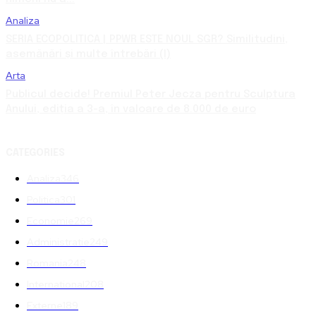
Analiza
SERIA ECOPOLITICA | PPWR ESTE NOUL SGR? Similitudini,
asemănări și multe întrebări (I)
Arta
Publicul decide! Premiul Peter Jecza pentru Sculptura
Anului, ediția a 3-a, în valoare de 8.000 de euro
CATEGORIES
Analiza
346
Politica
301
Economie
269
Administratie
249
Romania
248
International
208
Externe
189