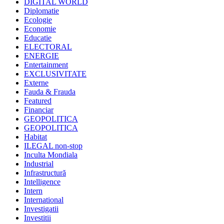
DIGITAL WORLD
Diplomatie
Ecologie
Economie
Educatie
ELECTORAL
ENERGIE
Entertainment
EXCLUSIVITATE
Externe
Fauda & Frauda
Featured
Financiar
GEOPOLITICA
GEOPOLITICA
Habitat
ILEGAL non-stop
Inculta Mondiala
Industrial
Infrastructură
Intelligence
Intern
International
Investigatii
Investitii