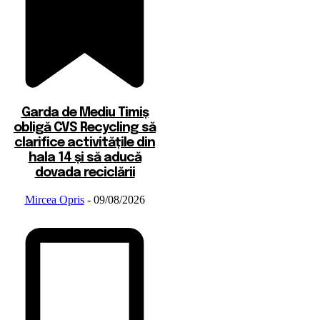
Garda de Mediu Timiș
obligă CVS Recycling să
clarifice activitățile din
hala 14 și să aducă
dovada reciclării
Mircea Opris
-
09/08/2026