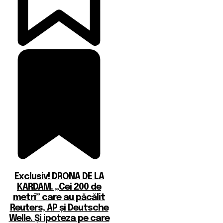
Exclusiv! DRONA DE LA
KARDAM. „Cei 200 de
metri” care au păcălit
Reuters, AP și Deutsche
Welle. Și ipoteza pe care