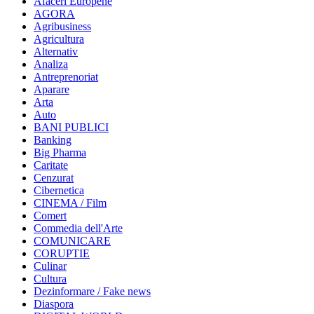
Afaceri Europene
AGORA
Agribusiness
Agricultura
Alternativ
Analiza
Antreprenoriat
Aparare
Arta
Auto
BANI PUBLICI
Banking
Big Pharma
Caritate
Cenzurat
Cibernetica
CINEMA / Film
Comert
Commedia dell'Arte
COMUNICARE
CORUPTIE
Culinar
Cultura
Dezinformare / Fake news
Diaspora