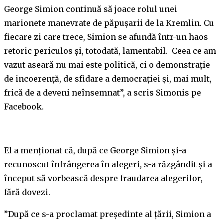
George Simion continuă să joace rolul unei
marionete manevrate de păpuşarii de la Kremlin. Cu
fiecare zi care trece, Simion se afundă într-un haos
retoric periculos şi, totodată, lamentabil. Ceea ce am
vazut aseară nu mai este politică, ci o demonstraţie
de incoerenţă, de sfidare a democraţiei şi, mai mult,
frică de a deveni neînsemnat”, a scris Simonis pe
Facebook.
El a menţionat că, după ce George Simion şi-a
recunoscut înfrângerea în alegeri, s-a răzgândit şi a
început să vorbească despre fraudarea alegerilor,
fără dovezi.
”După ce s-a proclamat preşedinte al ţării, Simion a