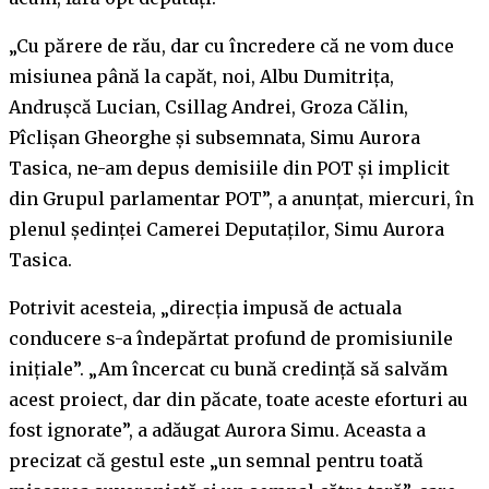
„Cu părere de rău, dar cu încredere că ne vom duce
misiunea până la capăt, noi, Albu Dumitriţa,
Andruşcă Lucian, Csillag Andrei, Groza Călin,
Pîclişan Gheorghe şi subsemnata, Simu Aurora
Tasica, ne-am depus demisiile din POT şi implicit
din Grupul parlamentar POT”, a anunţat, miercuri, în
plenul şedinţei Camerei Deputaţilor, Simu Aurora
Tasica.
Potrivit acesteia, „direcţia impusă de actuala
conducere s-a îndepărtat profund de promisiunile
iniţiale”. „Am încercat cu bună credinţă să salvăm
acest proiect, dar din păcate, toate aceste eforturi au
fost ignorate”, a adăugat Aurora Simu. Aceasta a
precizat că gestul este „un semnal pentru toată