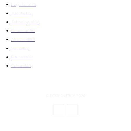
Legislatie
176
Justitie
175
Tehnologie
164
Financiar
160
ABUZURI
158
Social
157
Educatie
151
Cultura
149
© ECOPOLITICA 2024