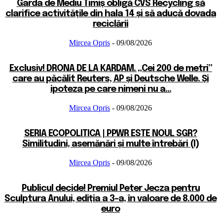
Garda de Mediu Timiș obligă CVS Recycling să
clarifice activitățile din hala 14 și să aducă dovada
reciclării
Mircea Opris
-
09/08/2026
Exclusiv! DRONA DE LA KARDAM. „Cei 200 de metri”
care au păcălit Reuters, AP și Deutsche Welle. Și
ipoteza pe care nimeni nu a...
Mircea Opris
-
09/08/2026
SERIA ECOPOLITICA | PPWR ESTE NOUL SGR?
Similitudini, asemănări și multe întrebări (I)
Mircea Opris
-
09/08/2026
Publicul decide! Premiul Peter Jecza pentru
Sculptura Anului, ediția a 3-a, în valoare de 8.000 de
euro