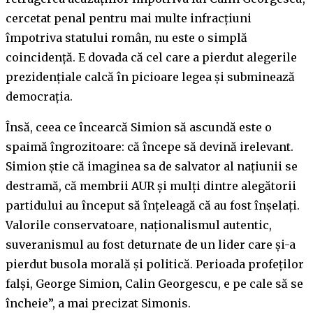
cercetat penal pentru mai multe infracţiuni
împotriva statului român, nu este o simplă
coincidenţă. E dovada că cel care a pierdut alegerile
prezidenţiale calcă în picioare legea şi subminează
democraţia.
Însă, ceea ce încearcă Simion să ascundă este o
spaimă îngrozitoare: că începe să devină irelevant.
Simion ştie că imaginea sa de salvator al naţiunii se
destramă, că membrii AUR şi mulţi dintre alegătorii
partidului au început să înţeleagă că au fost înşelaţi.
Valorile conservatoare, naţionalismul autentic,
suveranismul au fost deturnate de un lider care şi-a
pierdut busola morală şi politică. Perioada profeţilor
falşi, George Simion, Calin Georgescu, e pe cale să se
încheie”, a mai precizat Simonis.