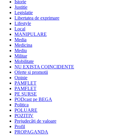
Istorie
Justitie
Legislatie
Libertatea de exprimare
Lifestyle
Local
MANIPULARE
Media
Medicina
Mediu
Militar
Mobilitate
NU EXISTA COINCIDENTE
Oferte si promotii
Opinie
PAMFLET
PAMFLET
PE SURSE
PODcast pe BEGA
Politica
POLUARE
POZITIV
Prejudecăți de valoare
Profil
PROPAGANDA