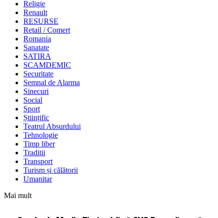
Religie
Renault
RESURSE
Retail / Comert
Romania
Sanatate
SATIRA
SCAMDEMIC
Securitate
Semnal de Alarma
Sinecuri
Social
Sport
Științific
Teatrul Absurdului
Tehnologie
Timp liber
Traditii
Transport
Turism și călătorii
Umanitar
Mai mult