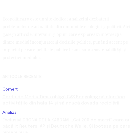
Ecopolitica.ro este un site dedicat analizei și dezbaterii
problemelor de actualitate din domeniile ecologiei și politicii. Aici
găsești articole, interviuri și opinii care explorează intersecția
dintre mediul înconjurător și deciziile politice, punând accent pe
impactul pe care politicile publice le au asupra sustenabilității și
protecției mediului.
ARTICOLE RECENTE
Comert
Garda de Mediu Timiș obligă CVS Recycling să clarifice
activitățile din hala 14 și să aducă dovada reciclării
Analiza
Exclusiv! DRONA DE LA KARDAM. „Cei 200 de metri” care au
păcălit Reuters, AP și Deutsche Welle. Și ipoteza pe care
nimeni nu a...