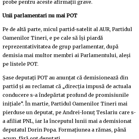
probe pentru aceste afirmații grave.
Unii parlamentari nu mai POT
Pe de altă parte, micul partid-satelit al AUR, Partidul
Oamenilor Tineri, e pe cale să își piardă
reprezentativitatea de grup parlamentar, după
demisia mai multor membri ai Parlamentului, aleși
pe listele POT.
Șase deputați POT au anunțat că demisionează din
partid și au reclamat că „direcţia impusă de actuala
conducere s-a îndepărtat profund de promisiunile
iniţiale”. În martie, Partidul Oamenilor Tineri mai
pierduse un deputat, pe Andrei-Ionuț Teslariu care s-
a afiliat PNL, iar la începutul lunii mai a demisionat
deputatul Dorin Popa. Formațiunea a rămas, până
acum, fără opt deputați.