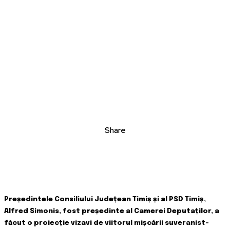
Share
Președintele Consiliului Județean Timiș și al PSD Timiș,
Alfred Simonis, fost președinte al Camerei Deputaților, a
făcut o proiecție vizavi de viitorul mișcării suveranist-