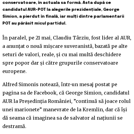
conservatoare, în actuala sa formă. Asta după ce
candidatul AUR-POT la alegerile prezidențiale, George
Simion, a pierdut în finală, iar mulți dintre parlamentarii
POT au părăsit micul partidul.
În paralel, pe 21 mai, Claudiu Târziu, fost lider al AUR,
a anunțat o nouă mișcare suveranistă, bazată pe alte
seturi de valori, reale, și cu mai multă deschidere
spre popor dar și către grupurile conservatoare
europene.
Alfred Simonis notează, într-un mesaj postat pe
pagina sa de Facebook, că George Simion, candidatul
AUR la Președinția României, ”continuă să joace rolul
unei marionete” manevrate de la Kremlin, dar că își
dă seama că imaginea sa de salvator al națiunii se
destramă.