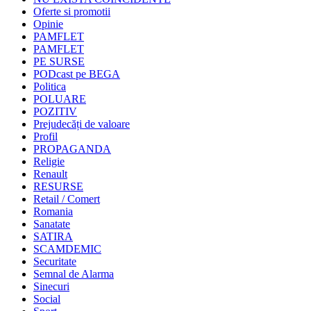
Oferte si promotii
Opinie
PAMFLET
PAMFLET
PE SURSE
PODcast pe BEGA
Politica
POLUARE
POZITIV
Prejudecăți de valoare
Profil
PROPAGANDA
Religie
Renault
RESURSE
Retail / Comert
Romania
Sanatate
SATIRA
SCAMDEMIC
Securitate
Semnal de Alarma
Sinecuri
Social