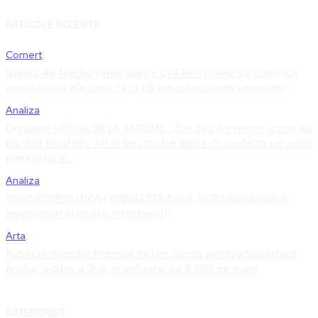
ARTICOLE RECENTE
Comert
Garda de Mediu Timiș obligă CVS Recycling să clarifice
activitățile din hala 14 și să aducă dovada reciclării
Analiza
Exclusiv! DRONA DE LA KARDAM. „Cei 200 de metri” care au
păcălit Reuters, AP și Deutsche Welle. Și ipoteza pe care
nimeni nu a...
Analiza
SERIA ECOPOLITICA | PPWR ESTE NOUL SGR? Similitudini,
asemănări și multe întrebări (I)
Arta
Publicul decide! Premiul Peter Jecza pentru Sculptura
Anului, ediția a 3-a, în valoare de 8.000 de euro
CATEGORIES