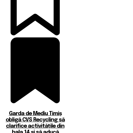
Garda de Mediu Timiș
obligă CVS Recycling să
clarifice activitățile din
hala 14 și să aducă