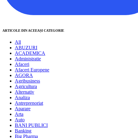
ARTICOLE DIN ACEEAȘI CATEGORIE
All
ABUZURI
ACADEMICA
Administratie
Afaceri
Afaceri Europene
AGORA
Agribusiness
Agricultura
Alternativ
Analiza
Antreprenoriat
Aparare
Arta
Auto
BANI PUBLICI
Banking
Big Pharma