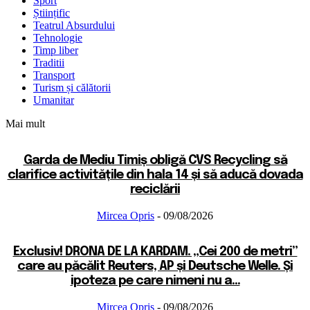
Sport
Științific
Teatrul Absurdului
Tehnologie
Timp liber
Traditii
Transport
Turism și călătorii
Umanitar
Mai mult
Garda de Mediu Timiș obligă CVS Recycling să
clarifice activitățile din hala 14 și să aducă dovada
reciclării
Mircea Opris
-
09/08/2026
Exclusiv! DRONA DE LA KARDAM. „Cei 200 de metri”
care au păcălit Reuters, AP și Deutsche Welle. Și
ipoteza pe care nimeni nu a...
Mircea Opris
-
09/08/2026