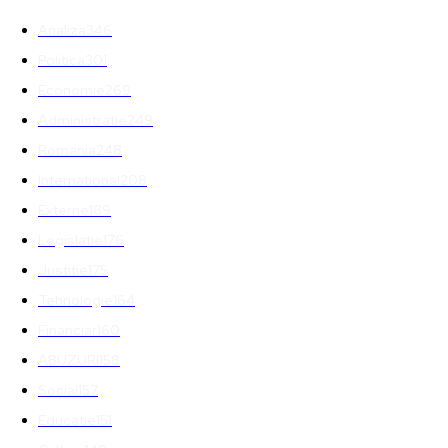
Analiza
346
Politica
301
Economie
269
Administratie
249
Romania
248
International
208
Externe
189
Legislatie
176
Justitie
175
Tehnologie
164
Financiar
160
ABUZURI
158
Social
157
Educatie
151