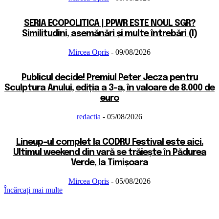
SERIA ECOPOLITICA | PPWR ESTE NOUL SGR?
Similitudini, asemănări și multe întrebări (I)
Mircea Opris
-
09/08/2026
Publicul decide! Premiul Peter Jecza pentru
Sculptura Anului, ediția a 3-a, în valoare de 8.000 de
euro
redactia
-
05/08/2026
Lineup-ul complet la CODRU Festival este aici.
Ultimul weekend din vară se trăiește în Pădurea
Verde, la Timișoara
Mircea Opris
-
05/08/2026
Încărcați mai multe