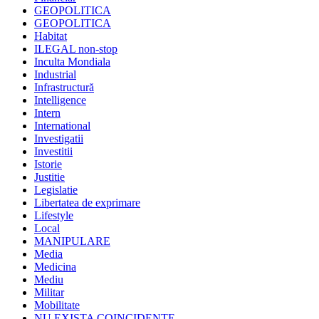
GEOPOLITICA
GEOPOLITICA
Habitat
ILEGAL non-stop
Inculta Mondiala
Industrial
Infrastructură
Intelligence
Intern
International
Investigatii
Investitii
Istorie
Justitie
Legislatie
Libertatea de exprimare
Lifestyle
Local
MANIPULARE
Media
Medicina
Mediu
Militar
Mobilitate
NU EXISTA COINCIDENTE