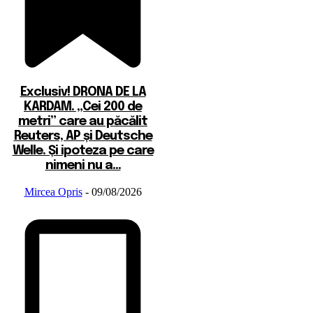
Exclusiv! DRONA DE LA
KARDAM. „Cei 200 de
metri” care au păcălit
Reuters, AP și Deutsche
Welle. Și ipoteza pe care
nimeni nu a...
Mircea Opris
-
09/08/2026