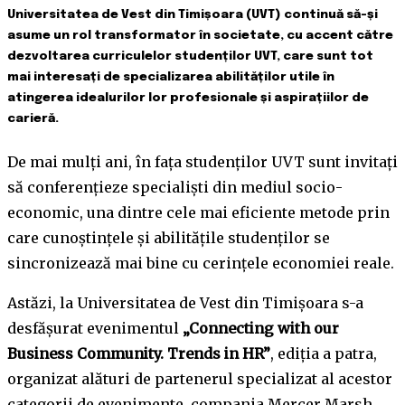
Universitatea de Vest din Timișoara (UVT) continuă să-și
asume un rol transformator în societate, cu accent către
dezvoltarea curriculelor studenților UVT, care sunt tot
mai interesați de specializarea abilităților utile în
atingerea idealurilor lor profesionale și aspirațiilor de
carieră.
De mai mulți ani, în fața studenților UVT sunt invitați
să conferențieze specialiști din mediul socio-
economic, una dintre cele mai eficiente metode prin
care cunoștințele și abilitățile studenților se
sincronizează mai bine cu cerințele economiei reale.
Astăzi, la Universitatea de Vest din Timișoara s-a
desfășurat evenimentul
„Connecting with our
Business Community. Trends in HR”
, ediția a patra,
organizat alături de partenerul specializat al acestor
categorii de evenimente, compania Mercer Marsh