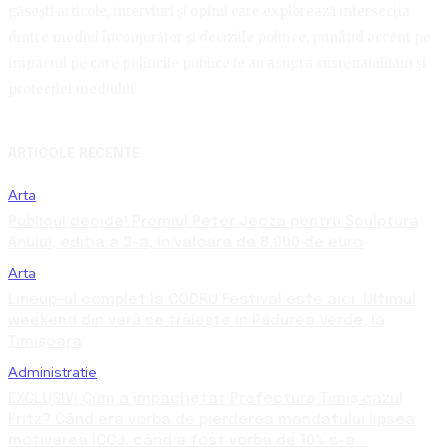
găsești articole, interviuri și opinii care explorează intersecția
dintre mediul înconjurător și deciziile politice, punând accent pe
impactul pe care politicile publice le au asupra sustenabilității și
protecției mediului.
ARTICOLE RECENTE
Arta
Publicul decide! Premiul Peter Jecza pentru Sculptura
Anului, ediția a 3-a, în valoare de 8.000 de euro
Arta
Lineup-ul complet la CODRU Festival este aici. Ultimul
weekend din vară se trăiește în Pădurea Verde, la
Timișoara
Administratie
EXCLUSIV! Cum a împachetat Prefectura Timiș cazul
Fritz? Când era vorba de pierderea mandatului lipsea
motivarea ÎCCJ, când a fost vorba de 10% s-a...