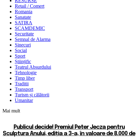
RESURSE
Retail / Comert
Romania
Sanatate
SATIRA
SCAMDEMIC
Securitate
Semnal de Alarma
Sinecuri
Social
Sport
Științific
Teatrul Absurdului
Tehnologie
Timp liber
Traditii
Transport
Turism și călătorii
Umanitar
Mai mult
Publicul decide! Premiul Peter Jecza pentru
Sculptura Anului, ediția a 3-a, în valoare de 8.000 de