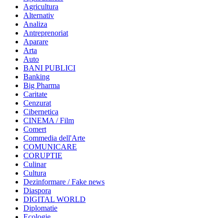
Agricultura
Alternativ
Analiza
Antreprenoriat
Aparare
Arta
Auto
BANI PUBLICI
Banking
Big Pharma
Caritate
Cenzurat
Cibernetica
CINEMA / Film
Comert
Commedia dell'Arte
COMUNICARE
CORUPTIE
Culinar
Cultura
Dezinformare / Fake news
Diaspora
DIGITAL WORLD
Diplomatie
Ecologie