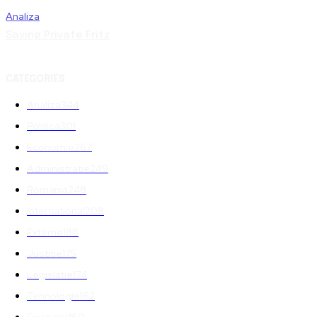
Analiza
Saving Private Fritz
CATEGORIES
Analiza
344
Politica
301
Economie
267
Administratie
249
Romania
248
International
208
Externe
188
Justitie
175
Legislatie
174
Tehnologie
162
Financiar
160