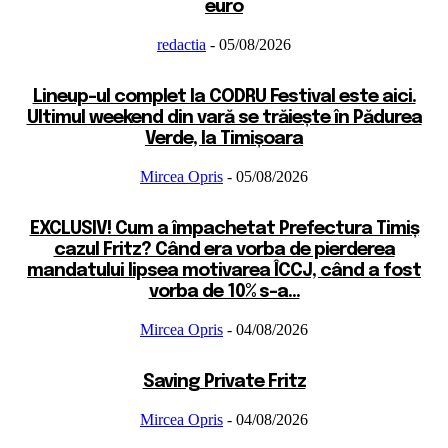
euro
redactia
-
05/08/2026
Lineup-ul complet la CODRU Festival este aici.
Ultimul weekend din vară se trăiește în Pădurea
Verde, la Timișoara
Mircea Opris
-
05/08/2026
EXCLUSIV! Cum a împachetat Prefectura Timiș
cazul Fritz? Când era vorba de pierderea
mandatului lipsea motivarea ÎCCJ, când a fost
vorba de 10% s-a...
Mircea Opris
-
04/08/2026
Saving Private Fritz
Mircea Opris
-
04/08/2026