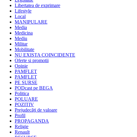
Libertatea de exprimare
Lifestyle
Local
MANIPULARE
Media
Medicina
Mediu
Militar
Mobilitate
NU EXISTA COINCIDENTE
Oferte si promotii
Opinie
PAMFLET
PAMFLET
PE SURSE
PODcast pe BEGA
Politica
POLUARE
POZITIV
Prejudecăți de valoare
Profil
PROPAGANDA
Religie
Renault