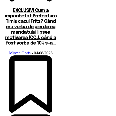
EXCLUSIV! Cum a
împachetat Prefectura
Timiș cazul Fritz? Când
era vorba de pierderea
mandatului lipsea
motivarea ÎCCJ, când a
fost vorba de 10% s-a...
Mircea Opris
-
04/08/2026