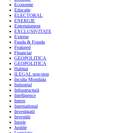
Economie
Educatie
ELECTORAL
ENERGIE
Entertainment
EXCLUSIVITATE
Externe
Fauda & Frauda
Featured
Financiar
GEOPOLITICA
GEOPOLITICA
Habitat
ILEGAL non-stop
Inculta Mondiala
Industrial
Infrastructură
Intelligence
Intern
International
Investigatii
Investitii
Istorie
Justitie
Legislatie