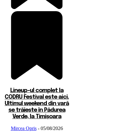
Lineup-ul complet la
CODRU Festival este aici.
Ultimul weekend din vară
se trăiește în Pădurea
Verde, la Timișoara
Mircea Opris
-
05/08/2026