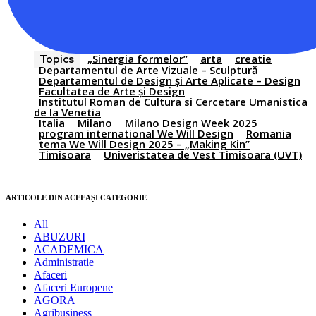
„Sinergia formelor”
arta
creatie
Topics
Departamentul de Arte Vizuale – Sculptură
Departamentul de Design și Arte Aplicate – Design
Facultatea de Arte și Design
Institutul Roman de Cultura si Cercetare Umanistica
de la Venetia
Italia
Milano
Milano Design Week 2025
program international We Will Design
Romania
tema We Will Design 2025 – „Making Kin”
Timisoara
Univeristatea de Vest Timisoara (UVT)
ARTICOLE DIN ACEEAȘI CATEGORIE
All
ABUZURI
ACADEMICA
Administratie
Afaceri
Afaceri Europene
AGORA
Agribusiness