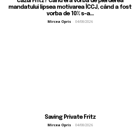
cazul Fritz? Când era vorba de pierderea
mandatului lipsea motivarea ÎCCJ, când a fost
vorba de 10% s-a...
Mircea Opris
-
04/08/2026
Saving Private Fritz
Mircea Opris
-
04/08/2026