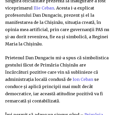
Singura oficialitate prezentă la inaugurare a fost
viceprimarul
Ilie Ceban
. Acesta i-a explicat
profesorului Dan Dungaciu, prezent și el la
manifestarea de la Chișinău, situația creată, în
opinia mea artificial, prin care guvernanții PAS nu
și-au dorit revenirea, fie ea și simbolică, a Reginei
Maria la Chișinău.
Prietenul Dan Dungaciu mi-a spus că simbolistica
gestului făcut de Primăria Chișinău are
încărcături pozitive care vin să sublinieze că
administrația locală condusă de
Ion Ceban
se
conduce și aplică principii mai mult decât
democratice, iar această atitudine pozitivă va fi
remarcată și contabilizată.
Îmi permit să adaug un singur gând –
Primăria