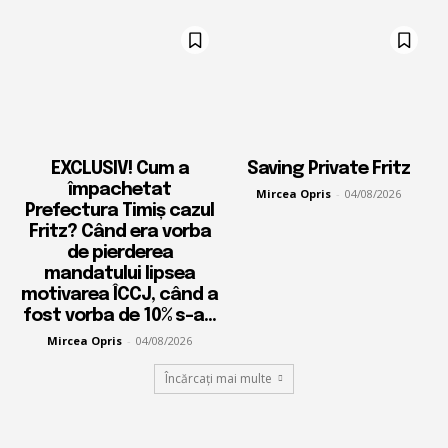
EXCLUSIV! Cum a
Saving Private Fritz
împachetat
Mircea Opris
-
04/08/2026
Prefectura Timiș cazul
Fritz? Când era vorba
de pierderea
mandatului lipsea
motivarea ÎCCJ, când a
fost vorba de 10% s-a...
Mircea Opris
-
04/08/2026
Încărcați mai multe