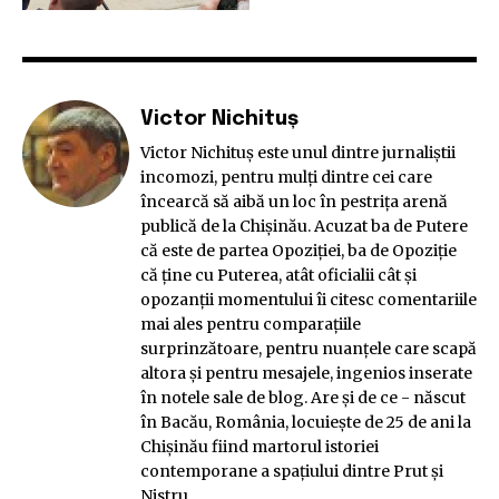
Victor Nichituș
Victor Nichituş este unul dintre jurnaliştii
incomozi, pentru mulţi dintre cei care
încearcă să aibă un loc în pestriţa arenă
publică de la Chişinău. Acuzat ba de Putere
că este de partea Opoziției, ba de Opoziție
că ține cu Puterea, atât oficialii cât şi
opozanţii momentului îi citesc comentariile
mai ales pentru comparaţiile
surprinzătoare, pentru nuanţele care scapă
altora şi pentru mesajele, ingenios inserate
în notele sale de blog. Are și de ce - născut
în Bacău, România, locuiește de 25 de ani la
Chișinău fiind martorul istoriei
contemporane a spațiului dintre Prut și
Nistru.