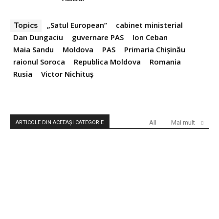
„Satul European”
cabinet ministerial
Topics
Dan Dungaciu
guvernare PAS
Ion Ceban
Maia Sandu
Moldova
PAS
Primaria Chișinău
raionul Soroca
Republica Moldova
Romania
Rusia
Victor Nichituș
All
Mai mult
ARTICOLE DIN ACEEAȘI CATEGORIE