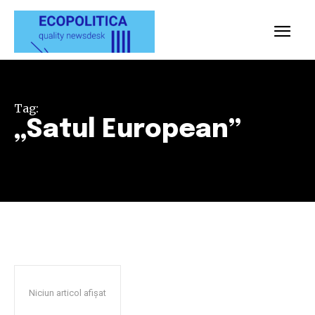
Tag:
„Satul European”
Niciun articol afișat