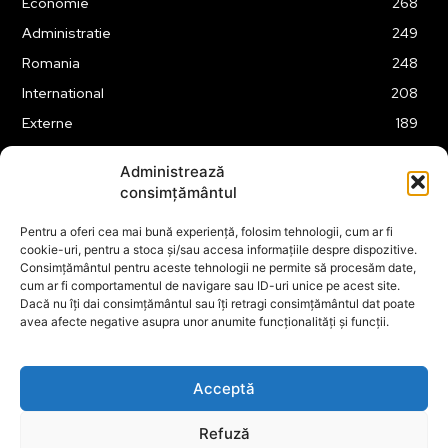
Economie
268
Administratie
249
Romania
248
International
208
Externe
189
Justitie
175
Administrează
Legislatie
175
consimțământul
Tehnologie
163
Pentru a oferi cea mai bună experiență, folosim tehnologii, cum ar fi
Financiar
160
cookie-uri, pentru a stoca și/sau accesa informațiile despre dispozitive.
Consimțământul pentru aceste tehnologii ne permite să procesăm date,
ABUZURI
158
cum ar fi comportamentul de navigare sau ID-uri unice pe acest site.
Social
157
Dacă nu îți dai consimțământul sau îți retragi consimțământul dat poate
avea afecte negative asupra unor anumite funcționalități și funcții.
Educatie
151
Cultura
149
Acceptă
Refuză