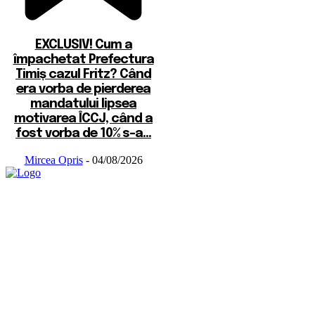
EXCLUSIV! Cum a
împachetat Prefectura
Timiș cazul Fritz? Când
era vorba de pierderea
mandatului lipsea
motivarea ÎCCJ, când a
fost vorba de 10% s-a...
Mircea Opris
-
04/08/2026