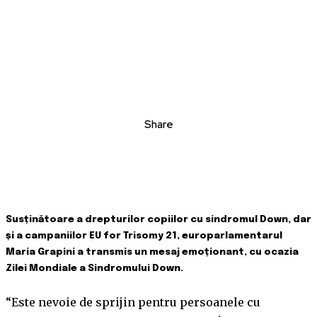
Share
Susținătoare a drepturilor copiilor cu sindromul Down, dar
și a campaniilor EU for Trisomy 21, europarlamentarul
Maria Grapini a transmis un mesaj emoționant, cu ocazia
Zilei Mondiale a Sindromului Down.
“Este nevoie de sprijin pentru persoanele cu