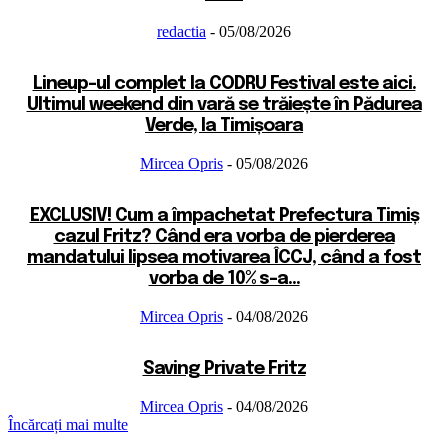
redactia
-
05/08/2026
Lineup-ul complet la CODRU Festival este aici.
Ultimul weekend din vară se trăiește în Pădurea
Verde, la Timișoara
Mircea Opris
-
05/08/2026
EXCLUSIV! Cum a împachetat Prefectura Timiș
cazul Fritz? Când era vorba de pierderea
mandatului lipsea motivarea ÎCCJ, când a fost
vorba de 10% s-a...
Mircea Opris
-
04/08/2026
Saving Private Fritz
Mircea Opris
-
04/08/2026
Încărcați mai multe