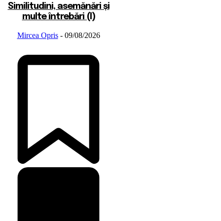
Similitudini, asemănări și
multe întrebări (I)
Mircea Opris
-
09/08/2026