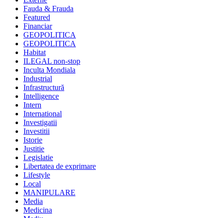
Fauda & Frauda
Featured
Financiar
GEOPOLITICA
GEOPOLITICA
Habitat
ILEGAL non-stop
Inculta Mondiala
Industrial
Infrastructură
Intelligence
Intern
International
Investigatii
Investitii
Istorie
Justitie
Legislatie
Libertatea de exprimare
Lifestyle
Local
MANIPULARE
Media
Medicina