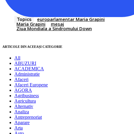
europarlamentar Maria Grapini
Topics
Maria Grapini
mesaj
Ziua Mondiala a Sindromului Down
ARTICOLE DIN ACEEAȘI CATEGORIE
All
ABUZURI
ACADEMICA
Administratie
Afaceri
Afaceri Europene
AGORA
Agribusiness
Agricultura
Alternativ
Analiza
Antreprenoriat
Aparare
Arta
Auto