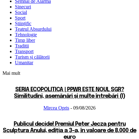
Semnal de Alarma
Sinecuri
Social
Sport
Științific
Teatrul Absurdului
Tehnologie
Timp liber
Traditii
Transport
Turism și călătorii
Umanitar
Mai mult
SERIA ECOPOLITICA | PPWR ESTE NOUL SGR?
Similitudini, asemănări și multe întrebări (I)
Mircea Opris
-
09/08/2026
Publicul decide! Premiul Peter Jecza pentru
Sculptura Anului, ediția a 3-a, în valoare de 8.000 de
euro