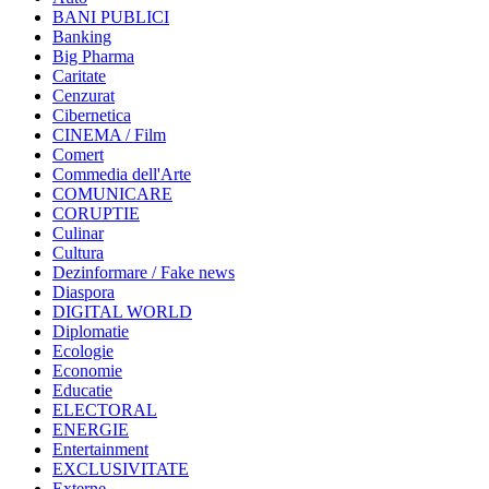
BANI PUBLICI
Banking
Big Pharma
Caritate
Cenzurat
Cibernetica
CINEMA / Film
Comert
Commedia dell'Arte
COMUNICARE
CORUPTIE
Culinar
Cultura
Dezinformare / Fake news
Diaspora
DIGITAL WORLD
Diplomatie
Ecologie
Economie
Educatie
ELECTORAL
ENERGIE
Entertainment
EXCLUSIVITATE
Externe