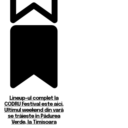
Lineup-ul complet la
CODRU Festival este aici.
Ultimul weekend din vară
se trăiește în Pădurea
Verde, la Timișoara