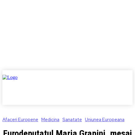
Afaceri Europene
Medicina
Sanatate
Uniunea Europeana
Eurodeputatul Maria Grapini, mesaj