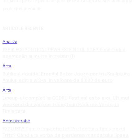
impactul pe care politicile publice le au asupra sustenabilității și
protecției mediului.
ARTICOLE RECENTE
Analiza
SERIA ECOPOLITICA | PPWR ESTE NOUL SGR? Similitudini,
asemănări și multe întrebări (I)
Arta
Publicul decide! Premiul Peter Jecza pentru Sculptura
Anului, ediția a 3-a, în valoare de 8.000 de euro
Arta
Lineup-ul complet la CODRU Festival este aici. Ultimul
weekend din vară se trăiește în Pădurea Verde, la
Timișoara
Administratie
EXCLUSIV! Cum a împachetat Prefectura Timiș cazul
Fritz? Când era vorba de pierderea mandatului lipsea