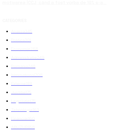
motivarea ÎCCJ, când a fost vorba de 10% s-a...
CATEGORIES
Analiza
345
Politica
301
Economie
268
Administratie
249
Romania
248
International
208
Externe
188
Justitie
175
Legislatie
175
Tehnologie
163
Financiar
160
ABUZURI
158