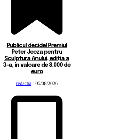
Publicul decide! Premiul
Peter Jecza pentru
Sculptura Anului, ediția a
3-a, în valoare de 8.000 de
euro
redactia
-
05/08/2026