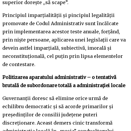
superior doreşte ,,să scape”.
Principiul imparţialităţii şi pincipiul legalităţii
promovate de Codul Administrativ sunt încălcate
prin implementarea acestor teste anuale, forţând,
prin nişte persoane, aplicarea unei legislaţii care va
devein astfel imparţială, subiectivă, imorală şi
neconstituţională, cel puţin prin lipsa elementelor
de contestare.
Politizarea aparatului administrativ – o tentativă
brutală de subordonare totală a administrației locale
Guvernanții doresc să elimine orice urmă de
echilibru democratic și să acorde primarilor și
președinților de consilii județene puteri
discreționare. Aceast demers cinic transformă
administrația locală în ,,moşia” conducătorului