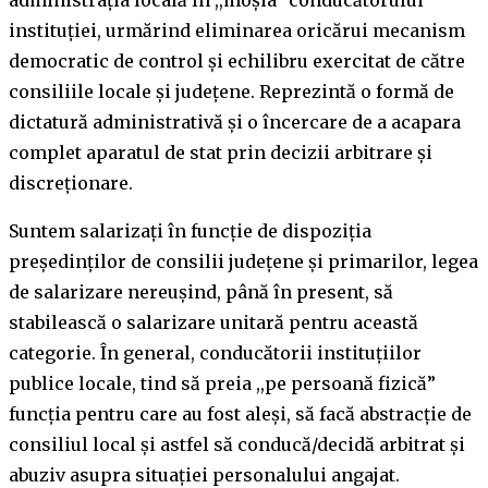
instituţiei, urmărind eliminarea oricărui mecanism
democratic de control și echilibru exercitat de către
consiliile locale și județene. Reprezintă o formă de
dictatură administrativă şi o încercare de a acapara
complet aparatul de stat prin decizii arbitrare şi
discreţionare.
Suntem salarizaţi în funcţie de dispoziţia
preşedinţilor de consilii judeţene şi primarilor, legea
de salarizare nereuşind, până în present, să
stabilească o salarizare unitară pentru această
categorie. În general, conducătorii instituţiilor
publice locale, tind să preia ,,pe persoană fizică”
funcţia pentru care au fost aleşi, să facă abstracţie de
consiliul local şi astfel să conducă/decidă arbitrat şi
abuziv asupra situaţiei personalului angajat.