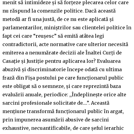
menit să intimideze și să forțeze plecarea celor care
nu răspund la comenzile politice. Dacă această
metodă ar fi una justă, de ce nu este aplicată și
parlamentarilor, miniștrilor sau clientelei politice în
fapt cei care “reușesc” să emită atâtea legi
contradictorii, acte normative care ulterior necesită
emiterea a nenumărate decizii ale Înaltei Curți de
Casație și Justiție pentru aplicarea lor? Evaluarea
abuzivă şi discriminatorie începe odată cu ultima
frază din Fişa postului pe care funcţionarul public
este obligat să o semneze, şi care reprezintă baza
evaluării anuale, periodice: ,,Îndeplineşte orice alte
sarcini profesionale solicitate de….”. Această
menţiune transformă funcţionarul public în argat,
prin impunerea asumării abusive de sarcini
exhaustive, necuantificabile, de care şeful ierarhic