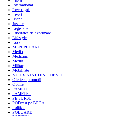
Intern
International
Investigatii
Investitii
Istorie
Justitie
Legislatie
Libertatea de exprimare
Lifestyle
Local
MANIPULARE
Media
Medicina
Mediu
Militar
Mobilitate
NU EXISTA COINCIDENTE
Oferte si promotii
Opinie
PAMFLET
PAMFLET
PE SURSE
PODcast pe BEGA
Politica
POLUARE