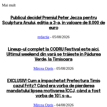
Mai mult
Publicul decide! Premiul Peter Jecza pentru
Sculptura Anului, ediția a 3-a, în valoare de 8.000 de
euro
redactia
-
05/08/2026
Lineup-ul complet la CODRU Festival este aici.
Ultimul weekend din vară se trăiește în Pădurea
Verde, la Timișoara
Mircea Opris
-
05/08/2026
EXCLUSIV! Cum a împachetat Prefectura Timiș
cazul Fritz? Când era vorba de pierderea
mandatului lipsea motivarea ÎCCJ, când a fost
vorba de 10% s-a...
Mircea Opris
-
04/08/2026