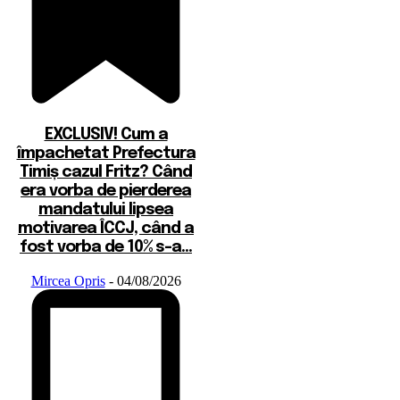
EXCLUSIV! Cum a
împachetat Prefectura
Timiș cazul Fritz? Când
era vorba de pierderea
mandatului lipsea
motivarea ÎCCJ, când a
fost vorba de 10% s-a...
Mircea Opris
-
04/08/2026