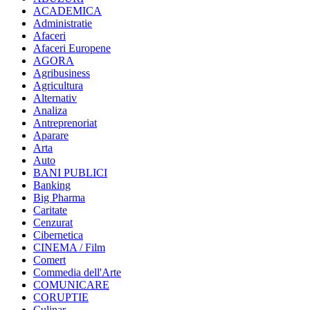
ACADEMICA
Administratie
Afaceri
Afaceri Europene
AGORA
Agribusiness
Agricultura
Alternativ
Analiza
Antreprenoriat
Aparare
Arta
Auto
BANI PUBLICI
Banking
Big Pharma
Caritate
Cenzurat
Cibernetica
CINEMA / Film
Comert
Commedia dell'Arte
COMUNICARE
CORUPTIE
Culinar