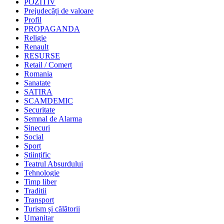
POZITIV
Prejudecăți de valoare
Profil
PROPAGANDA
Religie
Renault
RESURSE
Retail / Comert
Romania
Sanatate
SATIRA
SCAMDEMIC
Securitate
Semnal de Alarma
Sinecuri
Social
Sport
Științific
Teatrul Absurdului
Tehnologie
Timp liber
Traditii
Transport
Turism și călătorii
Umanitar