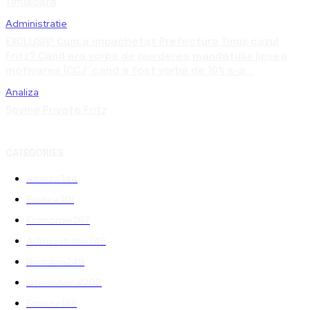
Timișoara
Administratie
EXCLUSIV! Cum a împachetat Prefectura Timiș cazul
Fritz? Când era vorba de pierderea mandatului lipsea
motivarea ÎCCJ, când a fost vorba de 10% s-a...
Analiza
Saving Private Fritz
CATEGORIES
Analiza
344
Politica
301
Economie
267
Administratie
249
Romania
248
International
208
Externe
188