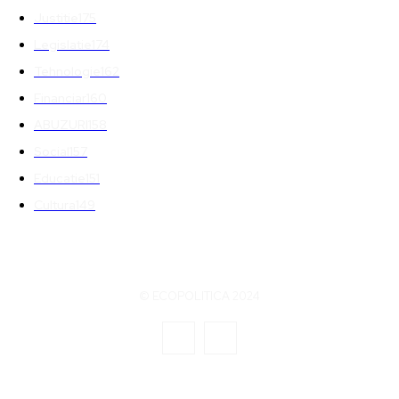
Justitie
175
Legislatie
174
Tehnologie
162
Financiar
160
ABUZURI
158
Social
157
Educatie
151
Cultura
149
© ECOPOLITICA 2024