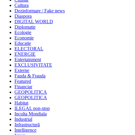
Cultura
Dezinformare / Fake news
Diaspora
DIGITAL WORLD
Diplomatie
Ecologie
Economie
Educatie
ELECTORAL
ENERGIE
Entertainment
EXCLUSIVITATE
Externe
Fauda & Frauda
Featured
Financiar
GEOPOLITICA
GEOPOLITICA
Habitat
ILEGAL non-stop
Inculta Mondiala
Industrial
Infrastructură
Intelligence