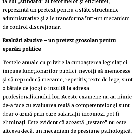
falsul ,,stindard” al reformelor şi eficienței,
reprezintă un pretext pentru a slăbi structurile
administrative și a le transforma într-un mecanism
de control discreționar.
Evaluări abuzive – un pretext grosolan pentru
epurări politice
Testele anuale cu privire la cunoașterea legislației
impuse funcționarilor publici, nevoiţi să memoreze
şi să reproducă mecanic, repetitiv, texte de lege, sunt
o bătaie de joc și o insultă la adresa
profesionalismului lor. Aceste examene nu au nimic
de-a face cu evaluarea reală a competențelor și sunt
doar o armă prin care salariaţii incomozi pot fi
eliminați. Este evident că această „testare” nu este
altceva decât un mecanism de presiune psihologică,