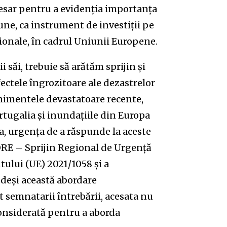
cesar pentru a evidenția importanța
iune, ca instrument de investiții pe
ionale, în cadrul Uniunii Europene.
 săi, trebuie să arătăm sprijin și
efectele îngrozitoare ale dezastrelor
nimentele devastatoare recente,
rtugalia și inundațiile din Europa
a, urgența de a răspunde la aceste
ORE – Sprijin Regional de Urgență
ului (UE) 2021/1058 și a
 deși această abordare
 semnatarii întrebării, acesata nu
considerată pentru a aborda