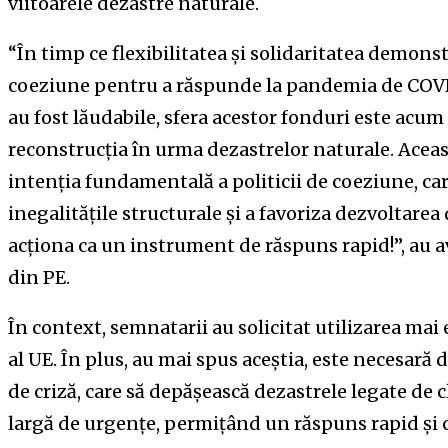
viitoarele dezastre naturale.
“În timp ce flexibilitatea și solidaritatea demons
coeziune pentru a răspunde la pandemia de COVID
au fost lăudabile, sfera acestor fonduri este acu
reconstrucția în urma dezastrelor naturale. Aceas
intenția fundamentală a politicii de coeziune, c
inegalitățile structurale și a favoriza dezvoltarea
acționa ca un instrument de răspuns rapid!”, au av
din PE.
În context, semnatarii au solicitat utilizarea mai 
al UE. În plus, au mai spus aceștia, este necesar
de criză, care să depășească dezastrele legate de
largă de urgențe, permițând un răspuns rapid și cu