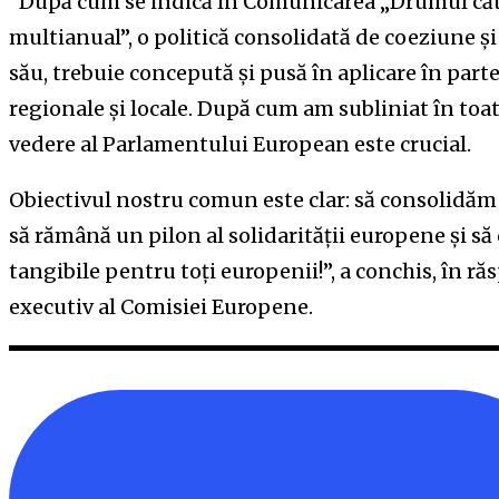
“După cum se indică în Comunicarea „Drumul căt
multianual”, o politică consolidată de coeziune și 
său, trebuie concepută și pusă în aplicare în parte
regionale și locale. După cum am subliniat în toat
vedere al Parlamentului European este crucial.
Obiectivul nostru comun este clar: să consolidăm p
să rămână un pilon al solidarității europene și să
tangibile pentru toți europenii!”, a conchis, în r
executiv al Comisiei Europene.