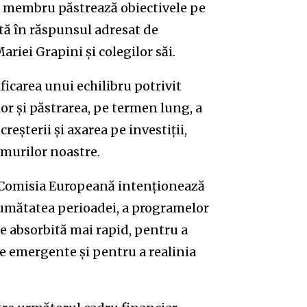
i membru păstrează obiectivele pe
ată în răspunsul adresat de
riei Grapini și colegilor săi.
ficarea unui echilibru potrivit
lor și păstrarea, pe termen lung, a
reșterii și axarea pe investiții,
emurilor noastre.
o, Comisia Europeană intenționează
a jumătatea perioadei, a programelor
te absorbită mai rapid, pentru a
le emergente și pentru a realinia