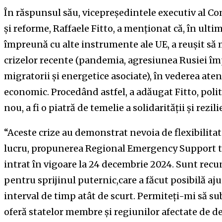
În răspunsul său, vicepreședintele executiv al 
și reforme, Raffaele Fitto, a menționat că, în ultim
împreună cu alte instrumente ale UE, a reușit să 
crizelor recente (pandemia, agresiunea Rusiei împ
migratorii și energetice asociate), în vederea ate
economic. Procedând astfel, a adăugat Fitto, polit
nou, a fi o piatră de temelie a solidarității și rezi
“Aceste crize au demonstrat nevoia de flexibilitat
lucru, propunerea Regional Emergency Support 
intrat în vigoare la 24 decembrie 2024. Sunt re
pentru sprijinul puternic,care a făcut posibilă aj
interval de timp atât de scurt. Permiteți-mi să s
oferă statelor membre și regiunilor afectate de dez