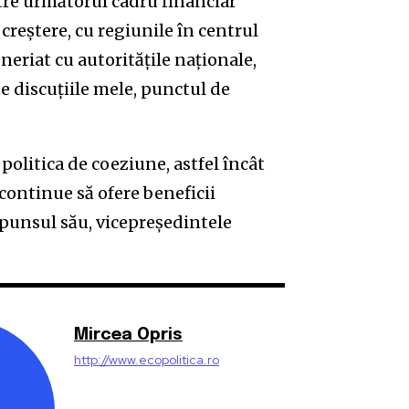
re următorul cadru financiar
creștere, cu regiunile în centrul
neriat cu autoritățile naționale,
e discuțiile mele, punctul de
olitica de coeziune, astfel încât
 continue să ofere beneficii
ăspunsul său, vicepreședintele
Mircea Opris
http://www.ecopolitica.ro