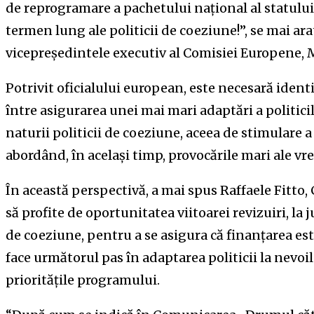
de reprogramare a pachetului național al statulu
termen lung ale politicii de coeziune!”, se mai ar
vicepreședintele executiv al Comisiei Europene, Ma
Potrivit oficialului european, este necesară identi
între asigurarea unei mai mari adaptări a politici
naturii politicii de coeziune, aceea de stimulare a c
abordând, în același timp, provocările mari ale vr
În această perspectivă, a mai spus Raffaele Fitt
să profite de oportunitatea viitoarei revizuiri, l
de coeziune, pentru a se asigura că finanțarea es
face următorul pas în adaptarea politicii la nevoi
prioritățile programului.