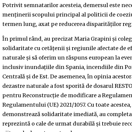
Potrivit semnatarilor acesteia, demersul este ne
menținerii scopului principal al politicii de coez
termen lung, axat pe reducerea disparităților reg
În primul rând, au precizat Maria Grapini și colegii
solidaritate cu cetățenii și regiunile afectate de 
naturale și să oferim un răspuns european la eve
inclusiv inundațiile din Spania, incendiile din Po
Centrală și de Est. De asemenea, în opinia acestor
dezastre naturale a fost sporită de dosarul REST
pentru Reconstrucție de modificare a Regulament
Regulamentului (UE) 2021/1057. Cu toate acestea,
demonstrează solidaritate imediată, au completat
reprezintă o cale de urmat durabilă și trebuie re