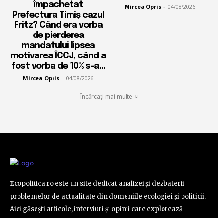
împachetat
Mircea Opris
-
04/08/2026
Prefectura Timiș cazul
Fritz? Când era vorba
de pierderea
mandatului lipsea
motivarea ÎCCJ, când a
fost vorba de 10% s-a...
Mircea Opris
-
04/08/2026
Încărcați mai multe
Ecopolitica.ro este un site dedicat analizei și dezbaterii
problemelor de actualitate din domeniile ecologiei și politicii.
Aici găsești articole, interviuri și opinii care explorează