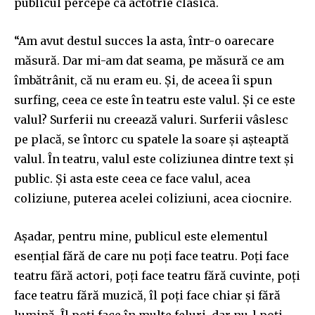
publicul percepe ca actotrie clasică.
“Am avut destul succes la asta, într-o oarecare
măsură. Dar mi-am dat seama, pe măsură ce am
îmbătrânit, că nu eram eu. Și, de aceea îi spun
surfing, ceea ce este în teatru este valul. Și ce este
valul? Surferii nu creează valuri. Surferii vâslesc
pe placă, se întorc cu spatele la soare și așteaptă
valul. În teatru, valul este coliziunea dintre text și
public. Și asta este ceea ce face valul, acea
coliziune, puterea acelei coliziuni, acea ciocnire.
Așadar, pentru mine, publicul este elementul
esențial fără de care nu poți face teatru. Poți face
teatru fără actori, poți face teatru fără cuvinte, poți
face teatru fără muzică, îl poți face chiar și fără