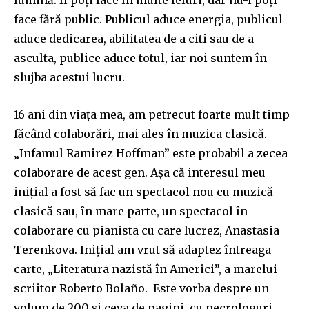
lumină. Îl poți face în multe feluri, dar nu-l poți
face fără public. Publicul aduce energia, publicul
aduce dedicarea, abilitatea de a citi sau de a
asculta, publice aduce totul, iar noi suntem în
slujba acestui lucru.
16 ani din viața mea, am petrecut foarte mult timp
făcând colaborări, mai ales în muzica clasică.
„Infamul Ramirez Hoffman” este probabil a zecea
colaborare de acest gen. Așa că interesul meu
inițial a fost să fac un spectacol nou cu muzică
clasică sau, în mare parte, un spectacol în
colaborare cu pianista cu care lucrez, Anastasia
Terenkova. Inițial am vrut să adaptez întreaga
carte, „Literatura nazistă în Americi”, a marelui
scriitor Roberto Bolaño. Este vorba despre un
volum de 200 și ceva de pagini, cu necrologuri