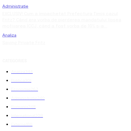
Administratie
EXCLUSIV! Cum a împachetat Prefectura Timiș cazul
Fritz? Când era vorba de pierderea mandatului lipsea
motivarea ÎCCJ, când a fost vorba de 10% s-a...
Analiza
Saving Private Fritz
CATEGORIES
Analiza
344
Politica
301
Economie
267
Administratie
249
Romania
248
International
208
Externe
188