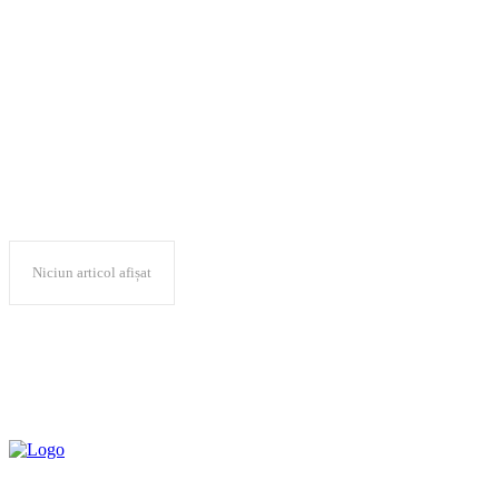
“Nazi Literature in the
Americas”
Niciun articol afișat