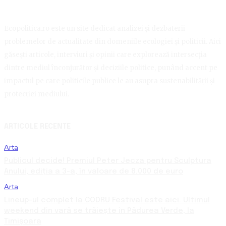
Ecopolitica.ro este un site dedicat analizei și dezbaterii
problemelor de actualitate din domeniile ecologiei și politicii. Aici
găsești articole, interviuri și opinii care explorează intersecția
dintre mediul înconjurător și deciziile politice, punând accent pe
impactul pe care politicile publice le au asupra sustenabilității și
protecției mediului.
ARTICOLE RECENTE
Arta
Publicul decide! Premiul Peter Jecza pentru Sculptura
Anului, ediția a 3-a, în valoare de 8.000 de euro
Arta
Lineup-ul complet la CODRU Festival este aici. Ultimul
weekend din vară se trăiește în Pădurea Verde, la
Timișoara