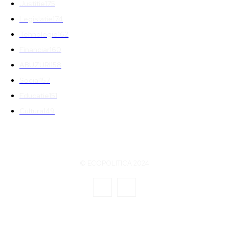
Justitie
175
Legislatie
174
Tehnologie
162
Financiar
160
ABUZURI
158
Social
157
Educatie
151
Cultura
149
© ECOPOLITICA 2024