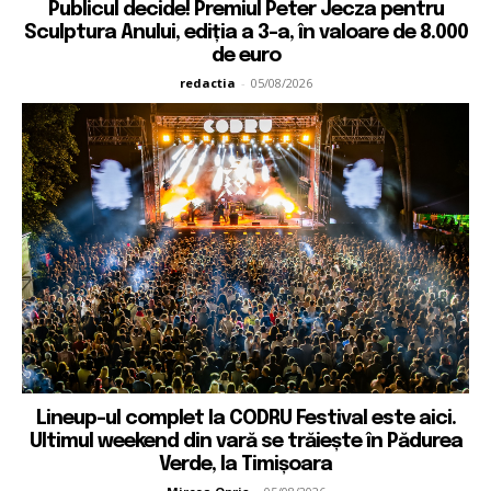
Publicul decide! Premiul Peter Jecza pentru
Sculptura Anului, ediția a 3-a, în valoare de 8.000
de euro
redactia
-
05/08/2026
Lineup-ul complet la CODRU Festival este aici.
Ultimul weekend din vară se trăiește în Pădurea
Verde, la Timișoara