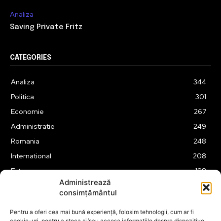
Analiza
Saving Private Fritz
CATEGORIES
Analiza
344
Politica
301
Economie
267
Administratie
249
Romania
248
International
208
Externe
188
Administrează
Justitie
175
consimțământul
Legislatie
174
Pentru a oferi cea mai bună experiență, folosim tehnologii, cum ar fi
Tehnologie
162
cookie-uri, pentru a stoca și/sau accesa informațiile despre dispozitive.