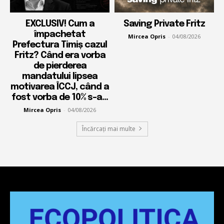
EXCLUSIV! Cum a
Saving Private Fritz
împachetat
Mircea Opris
-
04/08/2026
Prefectura Timiș cazul
Fritz? Când era vorba
de pierderea
mandatului lipsea
motivarea ÎCCJ, când a
fost vorba de 10% s-a...
Mircea Opris
-
04/08/2026
Încărcați mai multe