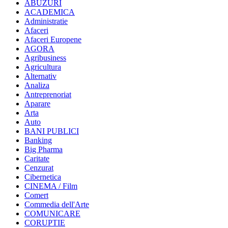
ABUZURI
ACADEMICA
Administratie
Afaceri
Afaceri Europene
AGORA
Agribusiness
Agricultura
Alternativ
Analiza
Antreprenoriat
Aparare
Arta
Auto
BANI PUBLICI
Banking
Big Pharma
Caritate
Cenzurat
Cibernetica
CINEMA / Film
Comert
Commedia dell'Arte
COMUNICARE
CORUPTIE