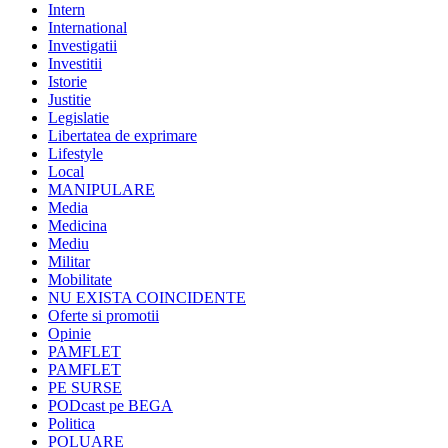
Intern
International
Investigatii
Investitii
Istorie
Justitie
Legislatie
Libertatea de exprimare
Lifestyle
Local
MANIPULARE
Media
Medicina
Mediu
Militar
Mobilitate
NU EXISTA COINCIDENTE
Oferte si promotii
Opinie
PAMFLET
PAMFLET
PE SURSE
PODcast pe BEGA
Politica
POLUARE