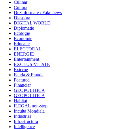
Culinar
Cultura
Dezinformare / Fake news
Diaspora
DIGITAL WORLD
Diplomatie
Ecologie
Economie
Educatie
ELECTORAL
ENERGIE
Entertainment
EXCLUSIVITATE
Externe
Fauda & Frauda
Featured
Financiar
GEOPOLITICA
GEOPOLITICA
Habitat
ILEGAL non-stop
Inculta Mondiala
Industrial
Infrastructură
Intelligence