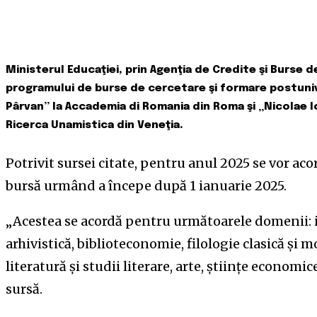
Ministerul Educaţiei, prin Agenţia de Credite şi Burse de
programului de burse de cercetare şi formare postuniv
Pârvan” la Accademia di Romania din Roma şi „Nicolae I
Ricerca Unamistica din Veneţia.
Potrivit sursei citate, pentru anul 2025 se vor aco
bursă urmând a începe după 1 ianuarie 2025.
„Acestea se acordă pentru următoarele domenii: ist
arhivistică, biblioteconomie, filologie clasică şi mo
literatură şi studii literare, arte, ştiinţe economic
sursă.