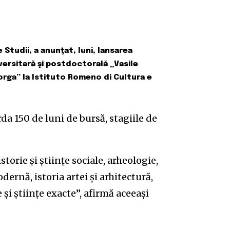
 Studii, a anunţat, luni, lansarea
ersitară şi postdoctorală „Vasile
orga” la Istituto Romeno di Cultura e
rda 150 de luni de bursă, stagiile de
orie şi ştiinţe sociale, arheologie,
dernă, istoria artei şi arhitectură,
e şi ştiinţe exacte”, afirmă aceeaşi