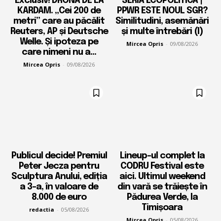
Exclusiv! DRONA DE LA
SERIA ECOPOLITICA |
KARDAM. „Cei 200 de
PPWR ESTE NOUL SGR?
metri” care au păcălit
Similitudini, asemănări
Reuters, AP și Deutsche
și multe întrebări (I)
Welle. Și ipoteza pe
Mircea Opris
-
09/08/2026
care nimeni nu a...
Mircea Opris
-
09/08/2026
Publicul decide! Premiul
Lineup-ul complet la
Peter Jecza pentru
CODRU Festival este
Sculptura Anului, ediția
aici. Ultimul weekend
a 3-a, în valoare de
din vară se trăiește în
8.000 de euro
Pădurea Verde, la
Timișoara
redactia
-
05/08/2026
Mircea Opris
-
05/08/2026