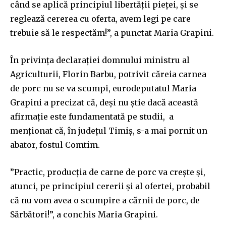
când se aplică principiul libertății pieței, și se
reglează cererea cu oferta, avem legi pe care
trebuie să le respectăm!”, a punctat Maria Grapini.
În privința declarației domnului ministru al
Agriculturii, Florin Barbu, potrivit căreia carnea
de porc nu se va scumpi, eurodeputatul Maria
Grapini a precizat că, deși nu știe dacă această
afirmație este fundamentată pe studii, a
menționat că, în județul Timiș, s-a mai pornit un
abator, fostul Comtim.
”Practic, producția de carne de porc va crește și,
atunci, pe principiul cererii și al ofertei, probabil
că nu vom avea o scumpire a cărnii de porc, de
Sărbători!”, a conchis Maria Grapini.