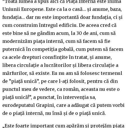
“Toată lumea a spus aici că Piața Internă este inima
Uniunii Europene. Este ca la o casă… și anume, baza,
fundația… dar nu este importantă doar fundația, ci și
cum construim întregul edificiu. De aceea cred că
este bine să ne gândim acum, la 30 de ani, cum să
modernizăm piața internă, cum să facem să fie
puternică în competiția gobală, cum putem să facem
ca acele drepturi consfințite în tratat, și anume,
libera circulație a lucrătorilor și libera circulație a
mărfurilor, să existe. Eu nu am să folosesc termenul
de ”piață unică”, pe care l-ați folosit, pentru că din
punctul meu de vedere, ca român, aceasta nu este o
piață unică!”, a punctat, în intervenția sa,
eurodeputatul Grapini, care a adăugat că putem vorbi
de o piață internă, nu însă și de o piață unică.
„Este foarte important cum apărăm și protejăm piața