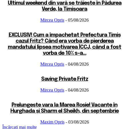
Ultimul weekend din vară se trăiește în Pădurea
Verde, la Timișoara
Mircea Opris
-
05/08/2026
EXCLUSIV! Cum a împachetat Prefectura Timiș
cazul Fritz? Când era vorba de pierderea
mandatului lipsea motivarea ÎCCJ, când a fost
vorba de 10% s-a...
Mircea Opris
-
04/08/2026
Saving Private Fritz
Mircea Opris
-
04/08/2026
Prelungește vara la Marea Roșie! Vacanțe în
Hurghada și Sharm el Sheikh, din septembrie
Maxim Opris
-
03/08/2026
Încărcați mai multe