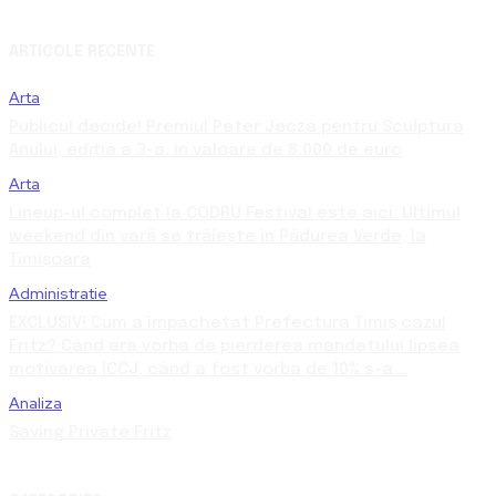
ARTICOLE RECENTE
Arta
Publicul decide! Premiul Peter Jecza pentru Sculptura
Anului, ediția a 3-a, în valoare de 8.000 de euro
Arta
Lineup-ul complet la CODRU Festival este aici. Ultimul
weekend din vară se trăiește în Pădurea Verde, la
Timișoara
Administratie
EXCLUSIV! Cum a împachetat Prefectura Timiș cazul
Fritz? Când era vorba de pierderea mandatului lipsea
motivarea ÎCCJ, când a fost vorba de 10% s-a...
Analiza
Saving Private Fritz