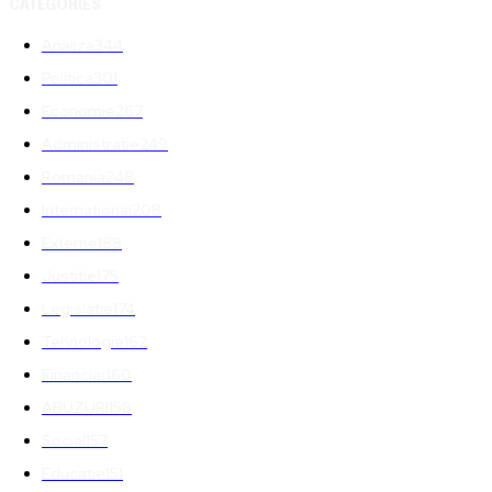
CATEGORIES
Analiza
344
Politica
301
Economie
267
Administratie
249
Romania
248
International
208
Externe
188
Justitie
175
Legislatie
174
Tehnologie
162
Financiar
160
ABUZURI
158
Social
157
Educatie
151