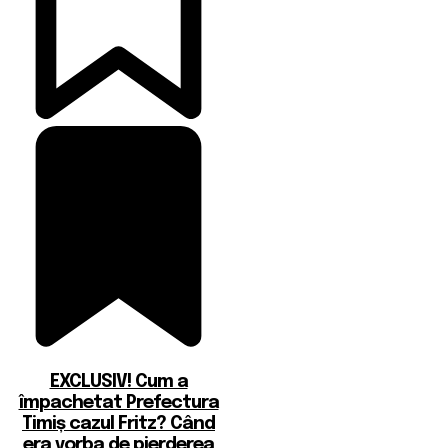
EXCLUSIV! Cum a
împachetat Prefectura
Timiș cazul Fritz? Când
era vorba de pierderea