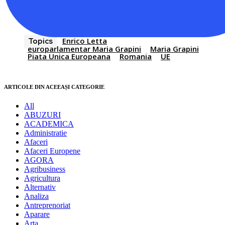
Enrico Letta
Topics
europarlamentar Maria Grapini
Maria Grapini
Piata Unica Europeana
Romania
UE
ARTICOLE DIN ACEEAȘI CATEGORIE
All
ABUZURI
ACADEMICA
Administratie
Afaceri
Afaceri Europene
AGORA
Agribusiness
Agricultura
Alternativ
Analiza
Antreprenoriat
Aparare
Arta