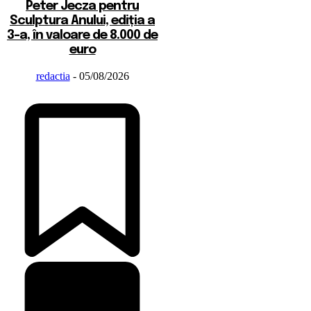
Peter Jecza pentru
Sculptura Anului, ediția a
3-a, în valoare de 8.000 de
euro
redactia
-
05/08/2026