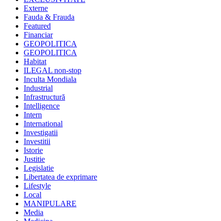
Externe
Fauda & Frauda
Featured
Financiar
GEOPOLITICA
GEOPOLITICA
Habitat
ILEGAL non-stop
Inculta Mondiala
Industrial
Infrastructură
Intelligence
Intern
International
Investigatii
Investitii
Istorie
Justitie
Legislatie
Libertatea de exprimare
Lifestyle
Local
MANIPULARE
Media