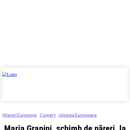
Afaceri Europene
Comert
Uniunea Europeana
Maria Grapini, schimb de păreri, la