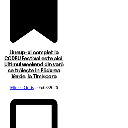
Lineup-ul complet la
CODRU Festival este aici.
Ultimul weekend din vară
se trăiește în Pădurea
Verde, la Timișoara
Mircea Opris
-
05/08/2026