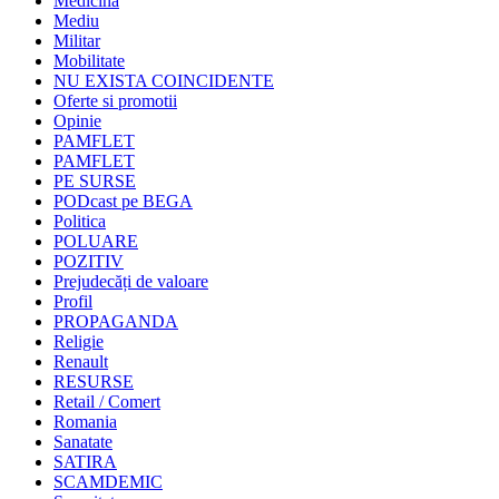
Medicina
Mediu
Militar
Mobilitate
NU EXISTA COINCIDENTE
Oferte si promotii
Opinie
PAMFLET
PAMFLET
PE SURSE
PODcast pe BEGA
Politica
POLUARE
POZITIV
Prejudecăți de valoare
Profil
PROPAGANDA
Religie
Renault
RESURSE
Retail / Comert
Romania
Sanatate
SATIRA
SCAMDEMIC