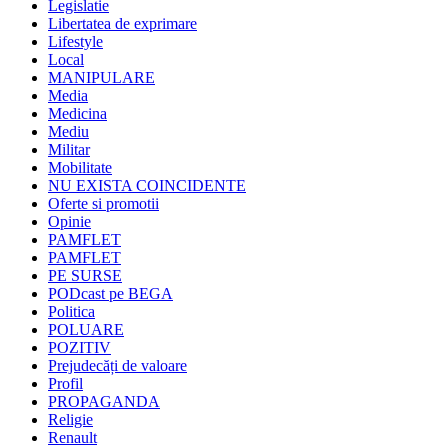
Legislatie
Libertatea de exprimare
Lifestyle
Local
MANIPULARE
Media
Medicina
Mediu
Militar
Mobilitate
NU EXISTA COINCIDENTE
Oferte si promotii
Opinie
PAMFLET
PAMFLET
PE SURSE
PODcast pe BEGA
Politica
POLUARE
POZITIV
Prejudecăți de valoare
Profil
PROPAGANDA
Religie
Renault