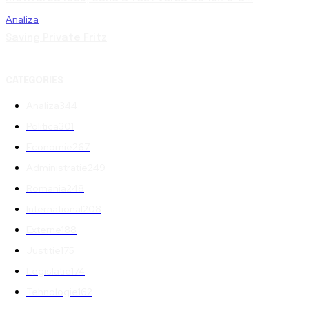
Analiza
Saving Private Fritz
CATEGORIES
Analiza
344
Politica
301
Economie
267
Administratie
249
Romania
248
International
208
Externe
188
Justitie
175
Legislatie
174
Tehnologie
162