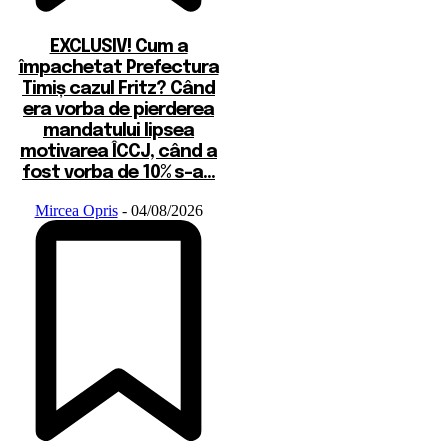
EXCLUSIV! Cum a
împachetat Prefectura
Timiș cazul Fritz? Când
era vorba de pierderea
mandatului lipsea
motivarea ÎCCJ, când a
fost vorba de 10% s-a...
Mircea Opris
-
04/08/2026