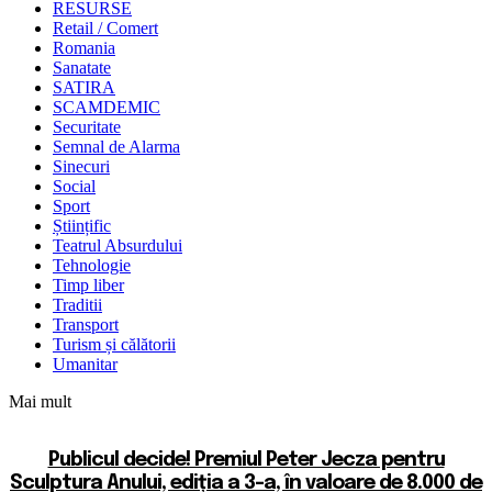
RESURSE
Retail / Comert
Romania
Sanatate
SATIRA
SCAMDEMIC
Securitate
Semnal de Alarma
Sinecuri
Social
Sport
Științific
Teatrul Absurdului
Tehnologie
Timp liber
Traditii
Transport
Turism și călătorii
Umanitar
Mai mult
Publicul decide! Premiul Peter Jecza pentru
Sculptura Anului, ediția a 3-a, în valoare de 8.000 de