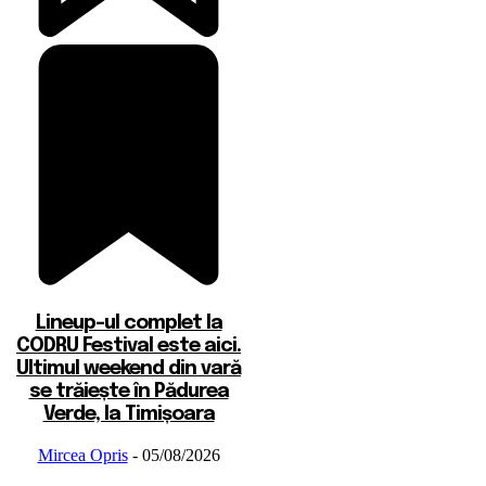
Lineup-ul complet la
CODRU Festival este aici.
Ultimul weekend din vară
se trăiește în Pădurea
Verde, la Timișoara
Mircea Opris
-
05/08/2026