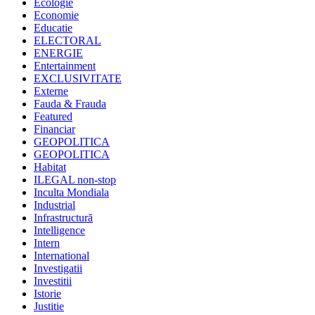
Ecologie
Economie
Educatie
ELECTORAL
ENERGIE
Entertainment
EXCLUSIVITATE
Externe
Fauda & Frauda
Featured
Financiar
GEOPOLITICA
GEOPOLITICA
Habitat
ILEGAL non-stop
Inculta Mondiala
Industrial
Infrastructură
Intelligence
Intern
International
Investigatii
Investitii
Istorie
Justitie