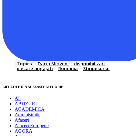
Dacia Mioveni
disponibilizari
Topics
plecare angajati
Romania
Stiripesurse
ARTICOLE DIN ACEEAȘI CATEGORIE
All
ABUZURI
ACADEMICA
Administratie
Afaceri
Afaceri Europene
AGORA