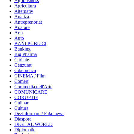
Agribusiness
Agricultura
Alternativ
Analiza
Antreprenoriat
Aparare
Arta
Auto
BANI PUBLICI
Banking
Big Pharma
Caritate
Cenzurat
Cibernetica
CINEMA / Film
Comert
Commedia dell'Arte
COMUNICARE
CORUPTIE
Culinar
Cultura
Dezinformare / Fake news
Diaspora
DIGITAL WORLD
Diplomatie