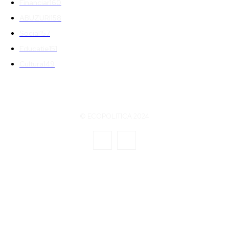
Financiar
160
ABUZURI
158
Social
157
Educatie
151
Cultura
149
© ECOPOLITICA 2024