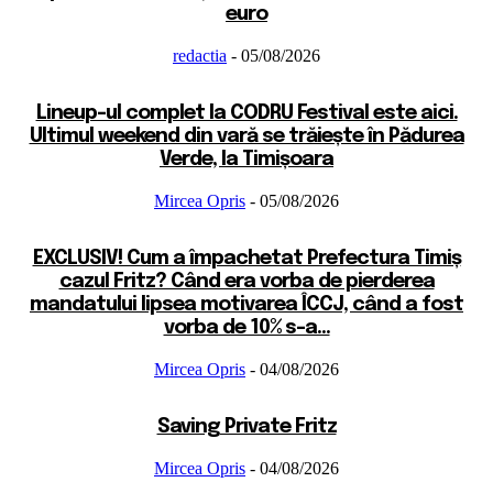
euro
redactia
-
05/08/2026
Lineup-ul complet la CODRU Festival este aici.
Ultimul weekend din vară se trăiește în Pădurea
Verde, la Timișoara
Mircea Opris
-
05/08/2026
EXCLUSIV! Cum a împachetat Prefectura Timiș
cazul Fritz? Când era vorba de pierderea
mandatului lipsea motivarea ÎCCJ, când a fost
vorba de 10% s-a...
Mircea Opris
-
04/08/2026
Saving Private Fritz
Mircea Opris
-
04/08/2026