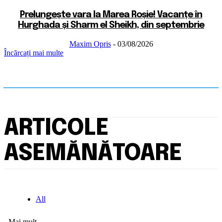
Prelungește vara la Marea Roșie! Vacanțe în
Hurghada și Sharm el Sheikh, din septembrie
Maxim Opris
-
03/08/2026
Încărcați mai multe
ARTICOLE
ASEMĂNĂTOARE
All
Mai mult