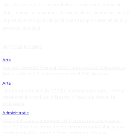
găsești articole, interviuri și opinii care explorează intersecția
dintre mediul înconjurător și deciziile politice, punând accent pe
impactul pe care politicile publice le au asupra sustenabilității și
protecției mediului.
ARTICOLE RECENTE
Arta
Publicul decide! Premiul Peter Jecza pentru Sculptura
Anului, ediția a 3-a, în valoare de 8.000 de euro
Arta
Lineup-ul complet la CODRU Festival este aici. Ultimul
weekend din vară se trăiește în Pădurea Verde, la
Timișoara
Administratie
EXCLUSIV! Cum a împachetat Prefectura Timiș cazul
Fritz? Când era vorba de pierderea mandatului lipsea
motivarea ÎCCJ, când a fost vorba de 10% s-a...