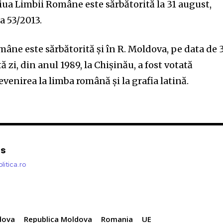
iua Limbii Române este sărbătorită la 31 august,
a 53/2013.
âne este sărbătorită și în R. Moldova, pe data de 
ă zi, din anul 1989, la Chișinău, a fost votată
evenirea la limba română și la grafia latină.
is
litica.ro
dova
Republica Moldova
Romania
UE