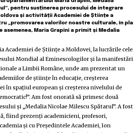
 europarlamentarului Maria Grapini, Medalia
l”, pentru susținerea procesului de integrare
ldova și activității Academiei de Științe a
ru „promovarea valorilor noastre culturale, în pl
De asemenea, Maria Grapini a primit și Medalia
ia Academiei de Științe a Moldovei, la lucrările cele
resului Mondial al Eminescologilor și la manifestări
aționale a Limbii Române, unde am prezentat un
ademiilor de științe în educație, creșterea
i în spațiul european și creșterea nivelului de
 democratic!”. Am fost onorată să primesc două
esului și „Medalia Nicolae Milescu Spătarul”. A fost
, fiind prezenți academicieni, profesori,
u Academia și cu Președintele Academiei, Ion