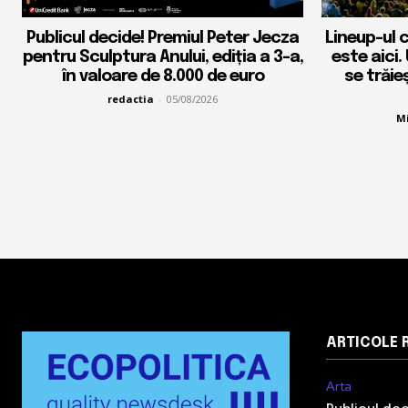
Publicul decide! Premiul Peter Jecza
Lineup-ul 
pentru Sculptura Anului, ediția a 3-a,
este aici.
în valoare de 8.000 de euro
se trăie
redactia
-
05/08/2026
Mi
ARTICOLE 
Arta