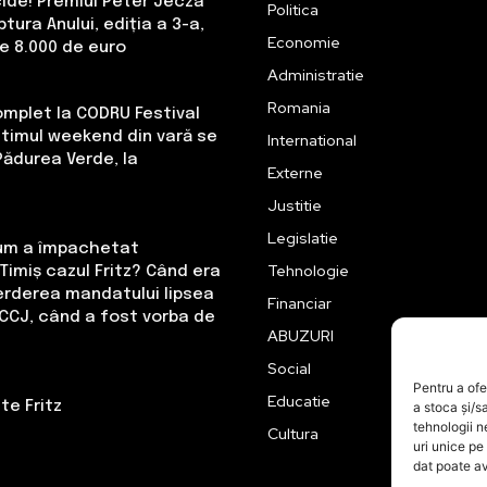
cide! Premiul Peter Jecza
Politica
tura Anului, ediția a 3-a,
Economie
de 8.000 de euro
Administratie
Romania
omplet la CODRU Festival
Ultimul weekend din vară se
International
Pădurea Verde, la
Externe
Justitie
Legislatie
Cum a împachetat
Tehnologie
Timiș cazul Fritz? Când era
erderea mandatului lipsea
Financiar
CCJ, când a fost vorba de
ABUZURI
Social
Pentru a ofe
Educatie
te Fritz
a stoca și/s
tehnologii 
Cultura
uri unice pe
dat poate av