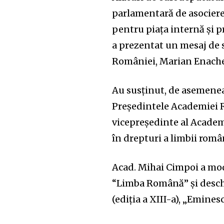
parlamentară de asociere
pentru piața internă și 
a prezentat un mesaj de s
României, Marian Enache
Au susținut, de asemenea
Președintele Academiei R
vicepreședinte al Academi
în drepturi a limbii româ
Acad. Mihai Cimpoi a mod
“Limba Română” și desch
(ediția a XIII-a), „Emines