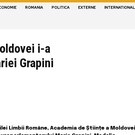
CONOMIE
ROMANIA
POLITICA
EXTERNE
INTERNATIONAL
oldovei i-a
riei Grapini
ilei Limbii Române, Academia de Științe a Moldovei