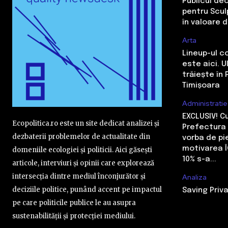
Publicul de
pentru Sculp
în valoare 
Arta
Lineup-ul c
este aici. 
trăiește în 
Timișoara
Administratie
EXCLUSIV! 
Ecopolitica.ro este un site dedicat analizei și
Prefectura 
dezbaterii problemelor de actualitate din
vorba de pi
motivarea Î
domeniile ecologiei și politicii. Aici găsești
10% s-a...
articole, interviuri și opinii care explorează
intersecția dintre mediul înconjurător și
Analiza
deciziile politice, punând accent pe impactul
Saving Priva
pe care politicile publice le au asupra
sustenabilității și protecției mediului.