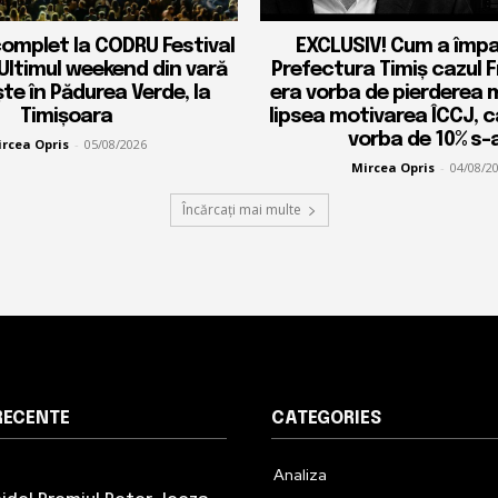
complet la CODRU Festival
EXCLUSIV! Cum a împ
 Ultimul weekend din vară
Prefectura Timiș cazul 
ște în Pădurea Verde, la
era vorba de pierderea 
Timișoara
lipsea motivarea ÎCCJ, 
vorba de 10% s-a
rcea Opris
-
05/08/2026
Mircea Opris
-
04/08/2
Încărcați mai multe
RECENTE
CATEGORIES
Analiza