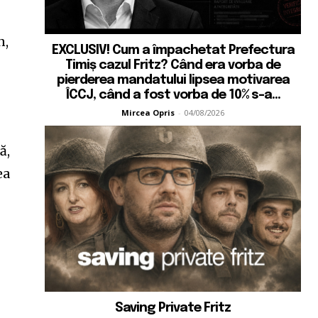
n,
EXCLUSIV! Cum a împachetat Prefectura
Timiș cazul Fritz? Când era vorba de
pierderea mandatului lipsea motivarea
ÎCCJ, când a fost vorba de 10% s-a...
Mircea Opris
-
04/08/2026
ă,
ea
Saving Private Fritz