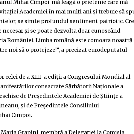
anul Mihai Cimpoi, mă leagă o prietenie care mă
itației Academiei în mai mulți ani și trebuie să s
ntelor, se simte profundul sentiment patriotic. Cr
te necesar și se poate dezvolta doar cunoscând
toria României. Limba română este comoara noastră 
tre noi să o protejeze!”,
a precizat eurodeputatul
r celei de a XIII-a ediții a Congresului Mondial al
anifestărilor consacrate Sărbătorii Naționale a
eschise de Președintele Academiei de Științe a
ineanu, și de Președintele Consiliului
ihai Cimpoi.
 Maria Grapini, membră a Delegației la Comisia