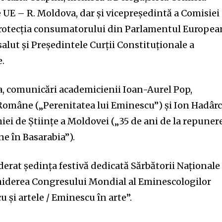
 UE – R. Moldova, dar și vicepreședintă a Comisiei
protecția consumatorului din Parlamentul Europea
alut și Președintele Curții Constituționale a
.
, comunicări academicienii Ioan-Aurel Pop,
omâne („Perenitatea lui Eminescu”) și Ion Hadârc
ei de Științe a Moldovei („35 de ani de la repuner
ne în Basarabia”).
erat ședința festivă dedicată Sărbătorii Naționale
iderea Congresului Mondial al Eminescologilor
cu și artele / Eminescu în arte”.