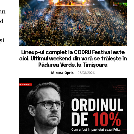
pun
ed
și
Lineup-ul complet la CODRU Festival este
aici. Ultimul weekend din vară se trăiește în
Pădurea Verde, la Timișoara
Mircea Opris
-
05/08/2026