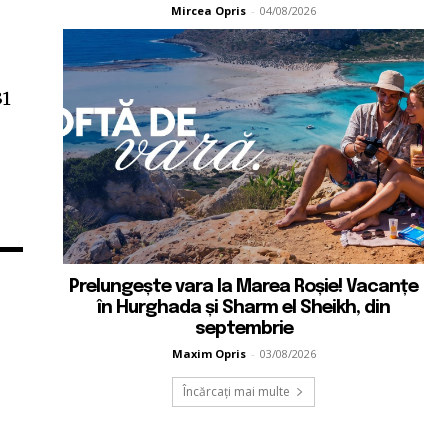
Mircea Opris
-
04/08/2026
31
Prelungește vara la Marea Roșie! Vacanțe
în Hurghada și Sharm el Sheikh, din
septembrie
Maxim Opris
-
03/08/2026
Încărcați mai multe