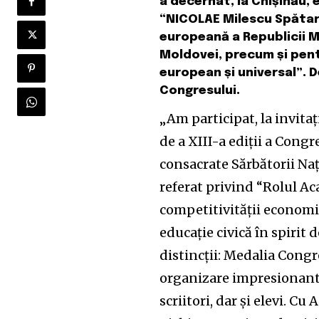
a decernat, la Chișinău,
“NICOLAE Milescu Spătaru
europeană a Republicii Mo
Moldovei, precum și pent
european și universal”. 
Congresului.
„Am participat, la invitaț
de a XIII-a ediții a Cong
consacrate Sărbătorii N
referat privind “Rolul Ac
competitivității economie
educație civică în spirit
distincții: Medalia Congr
organizare impresionantă
scriitori, dar și elevi. C