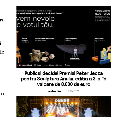
an
i
le
Publicul decide! Premiul Peter Jecza
pentru Sculptura Anului, ediția a 3-a, în
valoare de 8.000 de euro
redactia
-
05/08/2026
 o