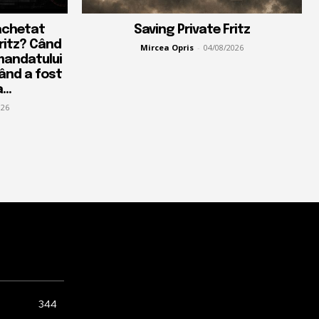
achetat
Saving Private Fritz
Fritz? Când
Mircea Opris
-
04/08/2026
mandatului
când a fost
...
026
344