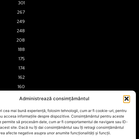
301
267
249
248
208
188
175
174
162
160
158
Administrează consimțământul
157
ri cea mai bună experiență, folosim tehnologii, cum ar fi cookie-uri, pentru
151
au accesa informațiile despre dispozitive. Consimțământul pentru aceste
ne permite să procesăm date, cum ar fi comportamentul de navigare sau ID-
149
 acest site. Dacă nu îți dai consimțământul sau îți retragi consimțământul
ea afecte negative asupra unor anumite funcționalități și funcții.