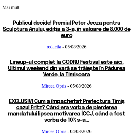
Mai mult
Publicul decide! Premiul Peter Jecza pentru
Sculptura Anului, ediția a 3-a, în valoare de 8.000 de
euro
redactia
-
05/08/2026
Lineup-ul complet la CODRU Festival este aici.
Ultimul weekend din vară se trăiește în Pădurea
Verde, la Timișoara
Mircea Opris
-
05/08/2026
EXCLUSIV! Cum a împachetat Prefectura Timiș
cazul Fritz? Când era vorba de pierderea
mandatului lipsea motivarea ÎCCJ, când a fost
vorba de 10% s-a...
Mircea Opris
-
04/08/2026