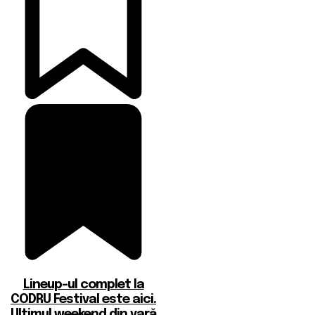
Lineup-ul complet la
CODRU Festival este aici.
Ultimul weekend din vară