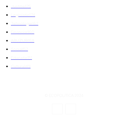
Justitie
175
Legislatie
174
Tehnologie
162
Financiar
160
ABUZURI
158
Social
157
Educatie
151
Cultura
149
© ECOPOLITICA 2024