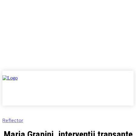
Reflector
Maria Grapini, intervenții tranșante