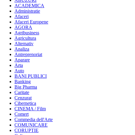
ABUZURI
ACADEMICA
Administratie
Afaceri
Afaceri Europene
AGORA
Agribusiness
Agricultura
Alternativ
Analiza
Antreprenoriat
Aparare
Arta
Auto
BANI PUBLICI
Banking
Big Pharma
Caritate
Cenzurat
Cibernetica
CINEMA / Film
Comert
Commedia dell'Arte
COMUNICARE
CORUPTIE