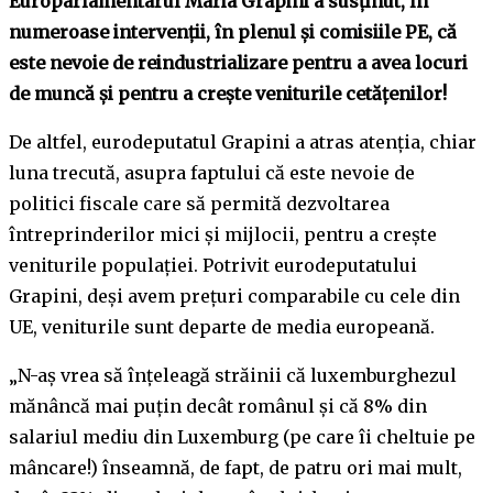
Europarlamentarul Maria Grapini a susținut, în
numeroase intervenții, în plenul și comisiile PE, că
este nevoie de reindustrializare pentru a avea locuri
de muncă și pentru a crește veniturile cetățenilor!
De altfel, eurodeputatul Grapini a atras atenția, chiar
luna trecută, asupra faptului că este nevoie de
politici fiscale care să permită dezvoltarea
întreprinderilor mici și mijlocii, pentru a crește
veniturile populației. Potrivit eurodeputatului
Grapini, deși avem prețuri comparabile cu cele din
UE, veniturile sunt departe de media europeană.
„N-aș vrea să înțeleagă străinii că luxemburghezul
mănâncă mai puțin decât românul și că 8% din
salariul mediu din Luxemburg (pe care îi cheltuie pe
mâncare!) înseamnă, de fapt, de patru ori mai mult,