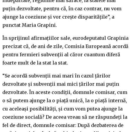
îndepărtate, regiunile mai sărace, la statele mai
puțin dezvoltate, pentru că, în caz contrar, nu vom
ajunge la coeziune și vor crește disparitățile”, a
punctat Maria Grapini.
În sprijinul afirmațiilor sale, eurodeputatul Grapinia
precizat că, de ani de zile, Comisia Europeană acordă
pentru fermieri subvenții al căror cuantum diferă
foarte mult de la stat la stat.
“Se acordă subvenții mai mari în cazul țărilor
dezvoltate și subvenții mai mici țărilor mai puțin
dezvoltate. În aceste condiții, domnule comisar, cum
o să putem ajunge la o piață unică, la o piață internă,
cu aceleași posibilități, și cum vom putea ajunge la
coeziune socială? De aceea vreau să ne răspundeți la
fel de direct, domnule comisar: După dezbaterea de