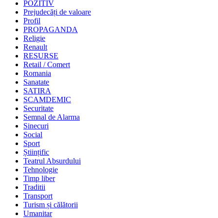
POZITIV
Prejudecăți de valoare
Profil
PROPAGANDA
Religie
Renault
RESURSE
Retail / Comert
Romania
Sanatate
SATIRA
SCAMDEMIC
Securitate
Semnal de Alarma
Sinecuri
Social
Sport
Științific
Teatrul Absurdului
Tehnologie
Timp liber
Traditii
Transport
Turism și călătorii
Umanitar