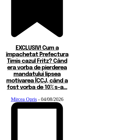
EXCLUSIV! Cum a
împachetat Prefectura
Timiș cazul Fritz? Când
era vorba de pierderea
mandatului lipsea
motivarea ÎCCJ, când a
fost vorba de 10% s-a...
Mircea Opris
-
04/08/2026