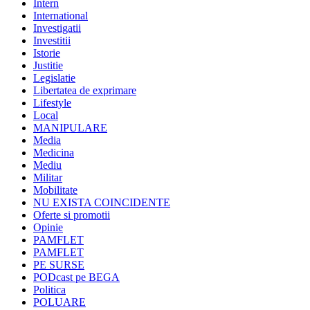
Intern
International
Investigatii
Investitii
Istorie
Justitie
Legislatie
Libertatea de exprimare
Lifestyle
Local
MANIPULARE
Media
Medicina
Mediu
Militar
Mobilitate
NU EXISTA COINCIDENTE
Oferte si promotii
Opinie
PAMFLET
PAMFLET
PE SURSE
PODcast pe BEGA
Politica
POLUARE