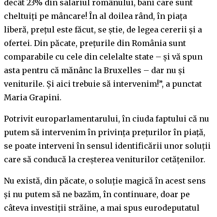
decât 23% din salariul românului, bani care sunt
cheltuiți pe mâncare! În al doilea rând, în piața
liberă, prețul este făcut, se știe, de legea cererii și a
ofertei. Din păcate, prețurile din România sunt
comparabile cu cele din celelalte state – și vă spun
asta pentru că mănânc la Bruxelles – dar nu și
veniturile. Și aici trebuie să intervenim!”, a punctat
Maria Grapini.
Potrivit europarlamentarului, în ciuda faptului că nu
putem să intervenim în privința prețurilor în piață,
se poate interveni în sensul identificării unor soluții
care să conducă la creșterea veniturilor cetățenilor.
Nu există, din păcate, o soluție magică în acest sens
și nu putem să ne bazăm, în continuare, doar pe
câteva investiții străine, a mai spus eurodeputatul