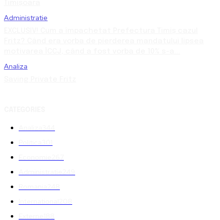
Timișoara
Administratie
EXCLUSIV! Cum a împachetat Prefectura Timiș cazul
Fritz? Când era vorba de pierderea mandatului lipsea
motivarea ÎCCJ, când a fost vorba de 10% s-a...
Analiza
Saving Private Fritz
CATEGORIES
Analiza
344
Politica
301
Economie
267
Administratie
249
Romania
248
International
208
Externe
188