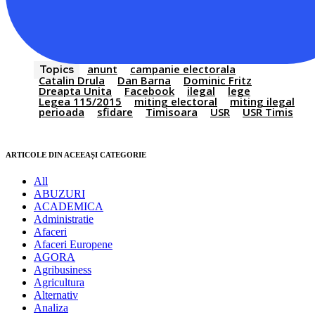
anunt
campanie electorala
Topics
Catalin Drula
Dan Barna
Dominic Fritz
Dreapta Unita
Facebook
ilegal
lege
Legea 115/2015
miting electoral
miting ilegal
perioada
sfidare
Timisoara
USR
USR Timis
ARTICOLE DIN ACEEAȘI CATEGORIE
All
ABUZURI
ACADEMICA
Administratie
Afaceri
Afaceri Europene
AGORA
Agribusiness
Agricultura
Alternativ
Analiza