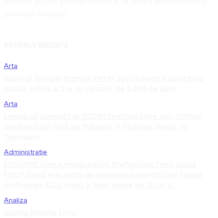
impactul pe care politicile publice le au asupra sustenabilității și
protecției mediului.
ARTICOLE RECENTE
Arta
Publicul decide! Premiul Peter Jecza pentru Sculptura
Anului, ediția a 3-a, în valoare de 8.000 de euro
Arta
Lineup-ul complet la CODRU Festival este aici. Ultimul
weekend din vară se trăiește în Pădurea Verde, la
Timișoara
Administratie
EXCLUSIV! Cum a împachetat Prefectura Timiș cazul
Fritz? Când era vorba de pierderea mandatului lipsea
motivarea ÎCCJ, când a fost vorba de 10% s-a...
Analiza
Saving Private Fritz