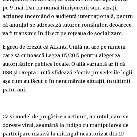
pe 9 mai. Dar nu numai timișorenii sunt vizați,
acțiunea încercând o audiență internațională, pentru
că anunțul se adresează tuturor românilor, deoarece
va fi transmis în direct pe rețeaua de socializare.
E greu de crezut că Alianța Unită nu are pe nimeni
care să cunoască Legea 115/2015 pentru alegerea
autorităților publice locale. O altă variantă ar fi că
USR și Drepta Unită sfidează efectiv prevederile legii,
așa cum au făcut-o în nenumărate situații, în ultimii
patru ani.
Ca și model de pregătire a acțiunii, anunțul, care se
dorește viral, seamănă la indigo cu manipularea de
participare masivă la mitingul neautorizat din 10