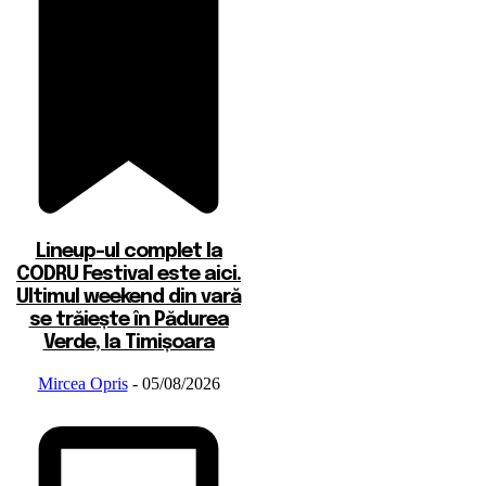
Lineup-ul complet la
CODRU Festival este aici.
Ultimul weekend din vară
se trăiește în Pădurea
Verde, la Timișoara
Mircea Opris
-
05/08/2026