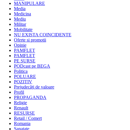
MANIPULARE
Media
Medicina
Mediu
Militar
Mobilitate
NU EXISTA COINCIDENTE
Oferte si promotii
Opinie
PAMFLET
PAMFLET
PE SURSE
PODcast pe BEGA
Politica
POLUARE
POZITIV
Prejudecăți de valoare
Profil
PROPAGANDA
Religie
Renault
RESURSE
Retail / Comert
Romania
Sanatate