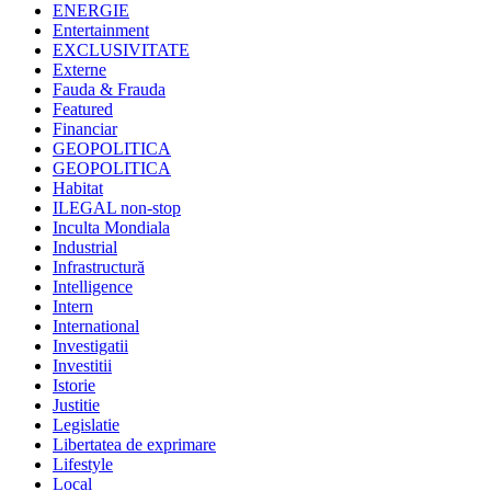
ENERGIE
Entertainment
EXCLUSIVITATE
Externe
Fauda & Frauda
Featured
Financiar
GEOPOLITICA
GEOPOLITICA
Habitat
ILEGAL non-stop
Inculta Mondiala
Industrial
Infrastructură
Intelligence
Intern
International
Investigatii
Investitii
Istorie
Justitie
Legislatie
Libertatea de exprimare
Lifestyle
Local