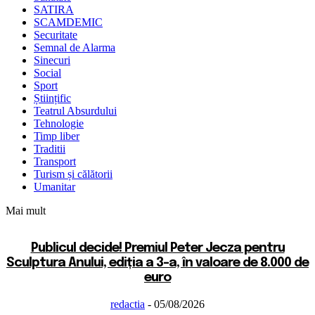
SATIRA
SCAMDEMIC
Securitate
Semnal de Alarma
Sinecuri
Social
Sport
Științific
Teatrul Absurdului
Tehnologie
Timp liber
Traditii
Transport
Turism și călătorii
Umanitar
Mai mult
Publicul decide! Premiul Peter Jecza pentru
Sculptura Anului, ediția a 3-a, în valoare de 8.000 de
euro
redactia
-
05/08/2026