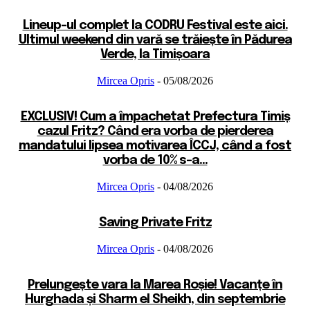
Lineup-ul complet la CODRU Festival este aici.
Ultimul weekend din vară se trăiește în Pădurea
Verde, la Timișoara
Mircea Opris
-
05/08/2026
EXCLUSIV! Cum a împachetat Prefectura Timiș
cazul Fritz? Când era vorba de pierderea
mandatului lipsea motivarea ÎCCJ, când a fost
vorba de 10% s-a...
Mircea Opris
-
04/08/2026
Saving Private Fritz
Mircea Opris
-
04/08/2026
Prelungește vara la Marea Roșie! Vacanțe în
Hurghada și Sharm el Sheikh, din septembrie