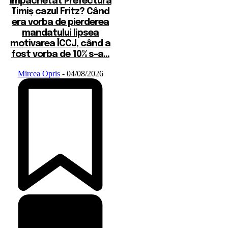
împachetat Prefectura
Timiș cazul Fritz? Când
era vorba de pierderea
mandatului lipsea
motivarea ÎCCJ, când a
fost vorba de 10% s-a...
Mircea Opris
-
04/08/2026