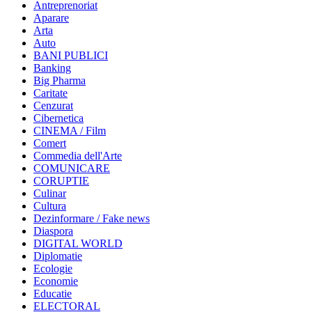
Antreprenoriat
Aparare
Arta
Auto
BANI PUBLICI
Banking
Big Pharma
Caritate
Cenzurat
Cibernetica
CINEMA / Film
Comert
Commedia dell'Arte
COMUNICARE
CORUPTIE
Culinar
Cultura
Dezinformare / Fake news
Diaspora
DIGITAL WORLD
Diplomatie
Ecologie
Economie
Educatie
ELECTORAL