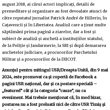
august 2018, ai cărui actori implicați, detalii de
premeditare și organizare au fost devoalate atunci de
către reputatul jurnalist Patrick André de Hillerin, în
Cațavencii și în Libertatea. Analiză care a ținut multe
săptămâni prima pagină a ziarelor, dar a fost și
subiect de analiză și anchetă a instituțiilor statului,
de la Poliție și Jandarmerie, la SRI și după demararea
anchetelor judiciare, a procurorilor Parchetului
Militar și a procurorilor de la DIICOT.
Anunțul pentru mitingul USR/Dreapta Unită, din 9 mai
2024, este promovat ca și copertă de Facebook a
pagini USR național, dar și ca postare specială –
„featured” cât și la categoria
“cauze”,
nu ca
eveniment. Mai trebuie menționat că, în mod bizar,
postarea nu a fost preluată nici de către USR Timiș și