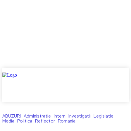
ABUZURI
Administratie
Intern
Investigatii
Legislatie
Media
Politica
Reflector
Romania