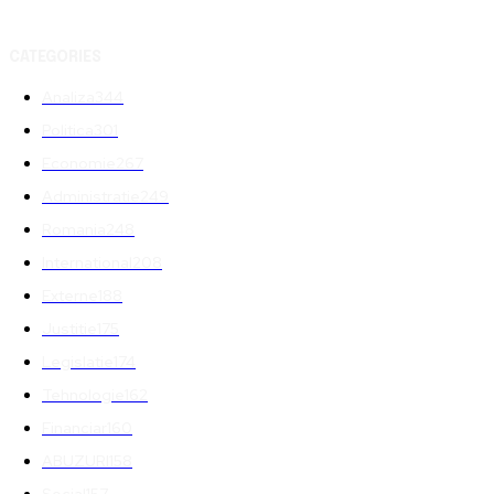
CATEGORIES
Analiza
344
Politica
301
Economie
267
Administratie
249
Romania
248
International
208
Externe
188
Justitie
175
Legislatie
174
Tehnologie
162
Financiar
160
ABUZURI
158
Social
157