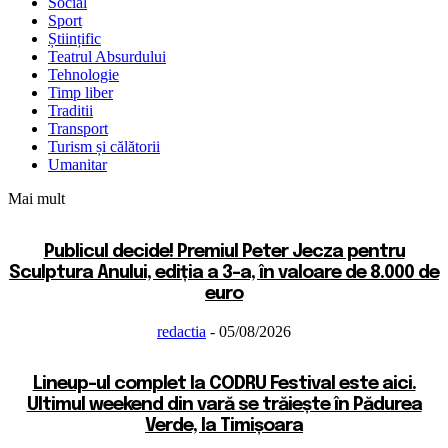
Social
Sport
Științific
Teatrul Absurdului
Tehnologie
Timp liber
Traditii
Transport
Turism și călătorii
Umanitar
Mai mult
Publicul decide! Premiul Peter Jecza pentru
Sculptura Anului, ediția a 3-a, în valoare de 8.000 de
euro
redactia
-
05/08/2026
Lineup-ul complet la CODRU Festival este aici.
Ultimul weekend din vară se trăiește în Pădurea
Verde, la Timișoara