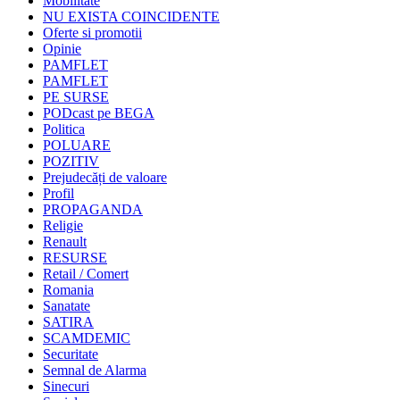
Mobilitate
NU EXISTA COINCIDENTE
Oferte si promotii
Opinie
PAMFLET
PAMFLET
PE SURSE
PODcast pe BEGA
Politica
POLUARE
POZITIV
Prejudecăți de valoare
Profil
PROPAGANDA
Religie
Renault
RESURSE
Retail / Comert
Romania
Sanatate
SATIRA
SCAMDEMIC
Securitate
Semnal de Alarma
Sinecuri