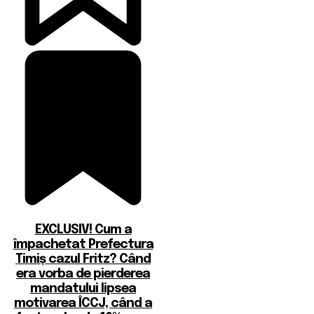
EXCLUSIV! Cum a
împachetat Prefectura
Timiș cazul Fritz? Când
era vorba de pierderea
mandatului lipsea
motivarea ÎCCJ, când a