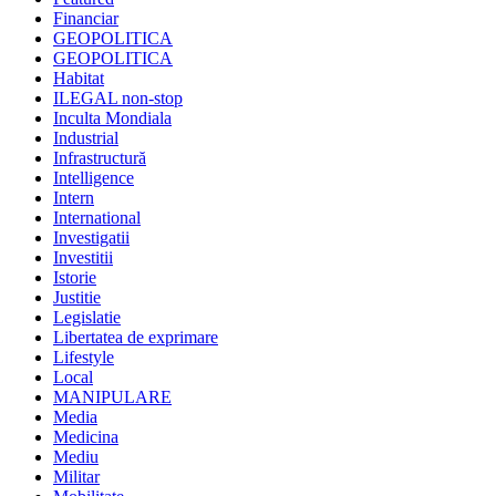
Financiar
GEOPOLITICA
GEOPOLITICA
Habitat
ILEGAL non-stop
Inculta Mondiala
Industrial
Infrastructură
Intelligence
Intern
International
Investigatii
Investitii
Istorie
Justitie
Legislatie
Libertatea de exprimare
Lifestyle
Local
MANIPULARE
Media
Medicina
Mediu
Militar