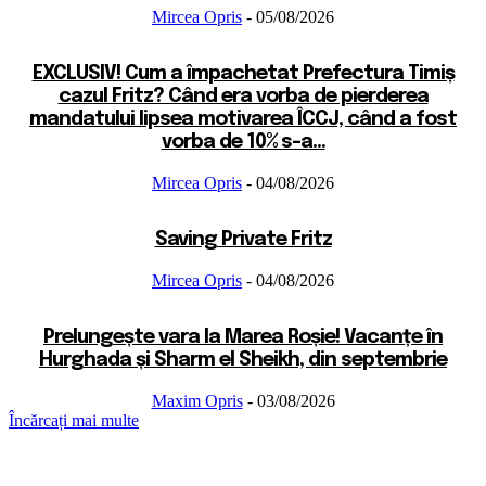
Mircea Opris
-
05/08/2026
EXCLUSIV! Cum a împachetat Prefectura Timiș
cazul Fritz? Când era vorba de pierderea
mandatului lipsea motivarea ÎCCJ, când a fost
vorba de 10% s-a...
Mircea Opris
-
04/08/2026
Saving Private Fritz
Mircea Opris
-
04/08/2026
Prelungește vara la Marea Roșie! Vacanțe în
Hurghada și Sharm el Sheikh, din septembrie
Maxim Opris
-
03/08/2026
Încărcați mai multe