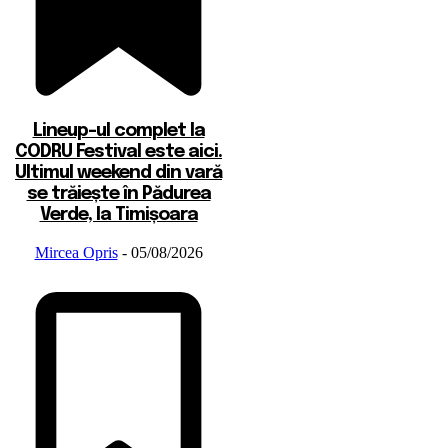
Lineup-ul complet la
CODRU Festival este aici.
Ultimul weekend din vară
se trăiește în Pădurea
Verde, la Timișoara
Mircea Opris
-
05/08/2026