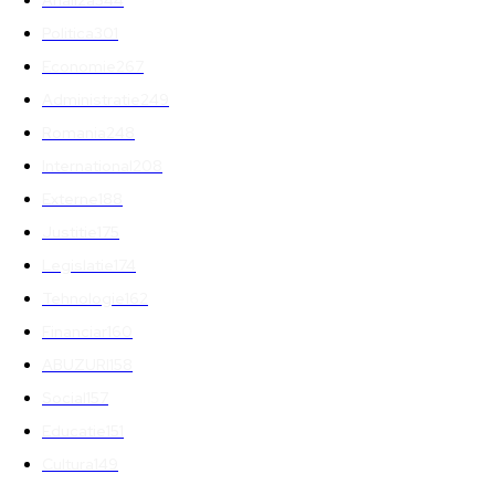
Analiza
344
Politica
301
Economie
267
Administratie
249
Romania
248
International
208
Externe
188
Justitie
175
Legislatie
174
Tehnologie
162
Financiar
160
ABUZURI
158
Social
157
Educatie
151
Cultura
149