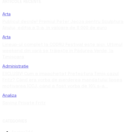
ARTICOLE RECENTE
Arta
Publicul decide! Premiul Peter Jecza pentru Sculptura
Anului, ediția a 3-a, în valoare de 8.000 de euro
Arta
Lineup-ul complet la CODRU Festival este aici. Ultimul
weekend din vară se trăiește în Pădurea Verde, la
Timișoara
Administratie
EXCLUSIV! Cum a împachetat Prefectura Timiș cazul
Fritz? Când era vorba de pierderea mandatului lipsea
motivarea ÎCCJ, când a fost vorba de 10% s-a...
Analiza
Saving Private Fritz
CATEGORIES