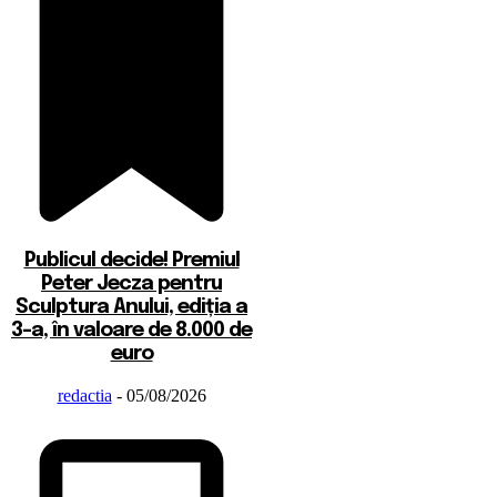
Publicul decide! Premiul
Peter Jecza pentru
Sculptura Anului, ediția a
3-a, în valoare de 8.000 de
euro
redactia
-
05/08/2026