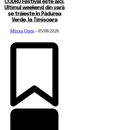
CODRU Festival este aici.
Ultimul weekend din vară
se trăiește în Pădurea
Verde, la Timișoara
Mircea Opris
-
05/08/2026