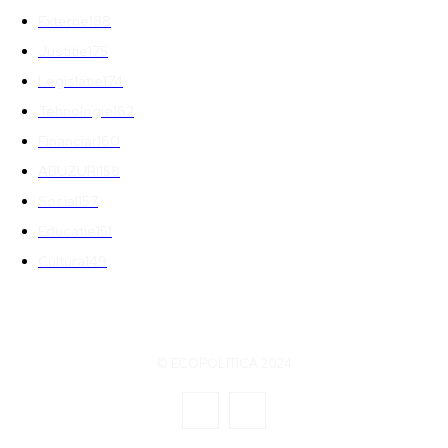
Externe
188
Justitie
175
Legislatie
174
Tehnologie
162
Financiar
160
ABUZURI
158
Social
157
Educatie
151
Cultura
149
© ECOPOLITICA 2024