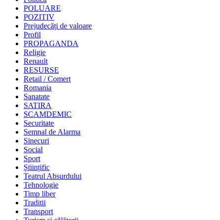
POLUARE
POZITIV
Prejudecăți de valoare
Profil
PROPAGANDA
Religie
Renault
RESURSE
Retail / Comert
Romania
Sanatate
SATIRA
SCAMDEMIC
Securitate
Semnal de Alarma
Sinecuri
Social
Sport
Științific
Teatrul Absurdului
Tehnologie
Timp liber
Traditii
Transport