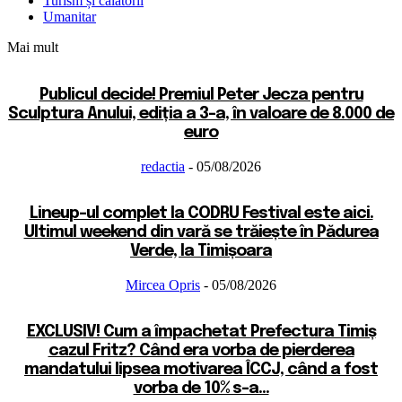
Turism și călătorii
Umanitar
Mai mult
Publicul decide! Premiul Peter Jecza pentru
Sculptura Anului, ediția a 3-a, în valoare de 8.000 de
euro
redactia
-
05/08/2026
Lineup-ul complet la CODRU Festival este aici.
Ultimul weekend din vară se trăiește în Pădurea
Verde, la Timișoara
Mircea Opris
-
05/08/2026
EXCLUSIV! Cum a împachetat Prefectura Timiș
cazul Fritz? Când era vorba de pierderea
mandatului lipsea motivarea ÎCCJ, când a fost
vorba de 10% s-a...