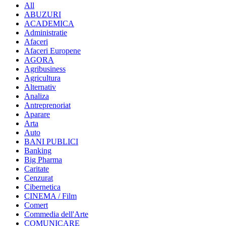
All
ABUZURI
ACADEMICA
Administratie
Afaceri
Afaceri Europene
AGORA
Agribusiness
Agricultura
Alternativ
Analiza
Antreprenoriat
Aparare
Arta
Auto
BANI PUBLICI
Banking
Big Pharma
Caritate
Cenzurat
Cibernetica
CINEMA / Film
Comert
Commedia dell'Arte
COMUNICARE