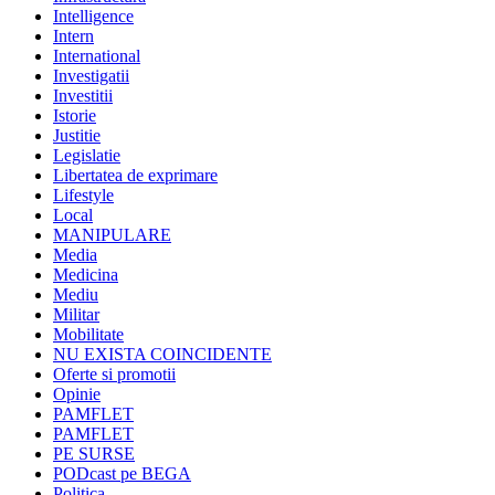
Intelligence
Intern
International
Investigatii
Investitii
Istorie
Justitie
Legislatie
Libertatea de exprimare
Lifestyle
Local
MANIPULARE
Media
Medicina
Mediu
Militar
Mobilitate
NU EXISTA COINCIDENTE
Oferte si promotii
Opinie
PAMFLET
PAMFLET
PE SURSE
PODcast pe BEGA
Politica