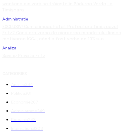
weekend din vară se trăiește în Pădurea Verde, la
Timișoara
Administratie
EXCLUSIV! Cum a împachetat Prefectura Timiș cazul
Fritz? Când era vorba de pierderea mandatului lipsea
motivarea ÎCCJ, când a fost vorba de 10% s-a...
Analiza
Saving Private Fritz
CATEGORIES
Analiza
344
Politica
301
Economie
267
Administratie
249
Romania
248
International
208