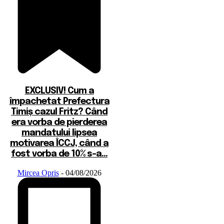
EXCLUSIV! Cum a
împachetat Prefectura
Timiș cazul Fritz? Când
era vorba de pierderea
mandatului lipsea
motivarea ÎCCJ, când a
fost vorba de 10% s-a...
Mircea Opris
-
04/08/2026