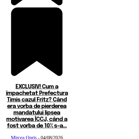
EXCLUSIV! Cum a
împachetat Prefectura
Timiș cazul Fritz? Când
era vorba de pierderea
mandatului lipsea
motivarea ÎCCJ, când a
fost vorba de 10% s-a...
Mircea Opris
-
04/08/2026