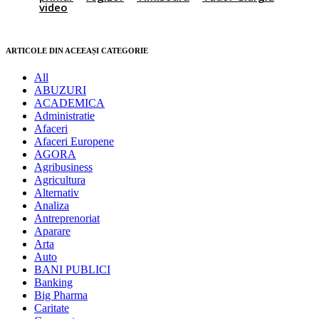
video
ARTICOLE DIN ACEEAȘI CATEGORIE
All
ABUZURI
ACADEMICA
Administratie
Afaceri
Afaceri Europene
AGORA
Agribusiness
Agricultura
Alternativ
Analiza
Antreprenoriat
Aparare
Arta
Auto
BANI PUBLICI
Banking
Big Pharma
Caritate