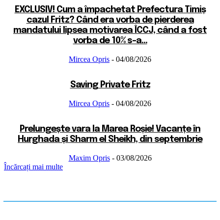
EXCLUSIV! Cum a împachetat Prefectura Timiș
cazul Fritz? Când era vorba de pierderea
mandatului lipsea motivarea ÎCCJ, când a fost
vorba de 10% s-a...
Mircea Opris
-
04/08/2026
Saving Private Fritz
Mircea Opris
-
04/08/2026
Prelungește vara la Marea Roșie! Vacanțe în
Hurghada și Sharm el Sheikh, din septembrie
Maxim Opris
-
03/08/2026
Încărcați mai multe