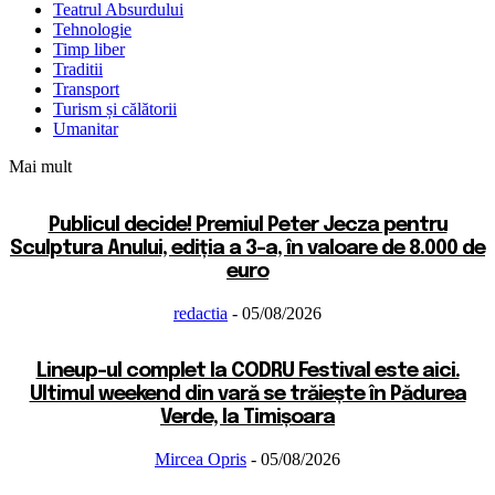
Teatrul Absurdului
Tehnologie
Timp liber
Traditii
Transport
Turism și călătorii
Umanitar
Mai mult
Publicul decide! Premiul Peter Jecza pentru
Sculptura Anului, ediția a 3-a, în valoare de 8.000 de
euro
redactia
-
05/08/2026
Lineup-ul complet la CODRU Festival este aici.
Ultimul weekend din vară se trăiește în Pădurea
Verde, la Timișoara
Mircea Opris
-
05/08/2026