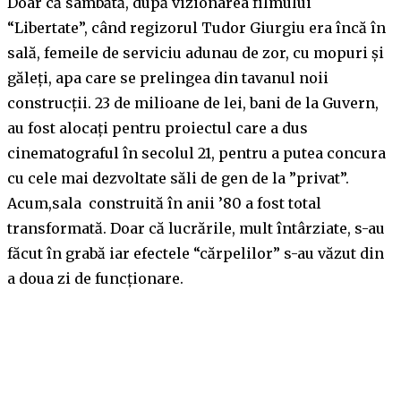
Doar că sâmbătă, după vizionarea filmului
“Libertate”, când regizorul Tudor Giurgiu era încă în
sală, femeile de serviciu adunau de zor, cu mopuri și
găleți, apa care se prelingea din tavanul noii
construcții. 23 de milioane de lei, bani de la Guvern,
au fost alocați pentru proiectul care a dus
cinematograful în secolul 21, pentru a putea concura
cu cele mai dezvoltate săli de gen de la ”privat”.
Acum,sala construită în anii ’80 a fost total
transformată. Doar că lucrările, mult întârziate, s-au
făcut în grabă iar efectele “cărpelilor” s-au văzut din
a doua zi de funcționare.