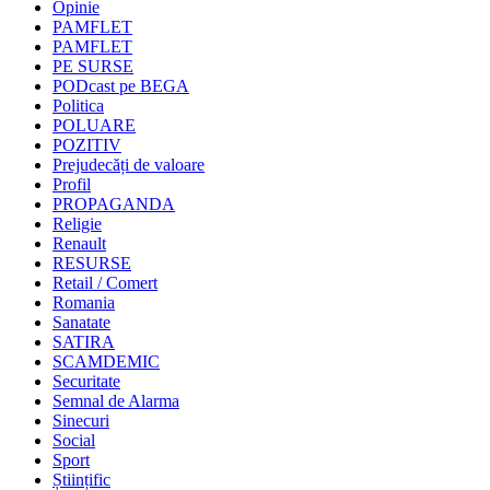
Opinie
PAMFLET
PAMFLET
PE SURSE
PODcast pe BEGA
Politica
POLUARE
POZITIV
Prejudecăți de valoare
Profil
PROPAGANDA
Religie
Renault
RESURSE
Retail / Comert
Romania
Sanatate
SATIRA
SCAMDEMIC
Securitate
Semnal de Alarma
Sinecuri
Social
Sport
Științific