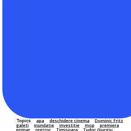
apa
deschidere cinema
Dominic Fritz
Topics
galeti
inundatie
investitie
mop
premiera
primar
regizor
Timisoara
Tudor Giurgiu