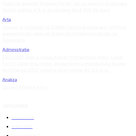
Publicul decide! Premiul Peter Jecza pentru Sculptura
Anului, ediția a 3-a, în valoare de 8.000 de euro
Arta
Lineup-ul complet la CODRU Festival este aici. Ultimul
weekend din vară se trăiește în Pădurea Verde, la
Timișoara
Administratie
EXCLUSIV! Cum a împachetat Prefectura Timiș cazul
Fritz? Când era vorba de pierderea mandatului lipsea
motivarea ÎCCJ, când a fost vorba de 10% s-a...
Analiza
Saving Private Fritz
CATEGORIES
Analiza
344
Politica
301
Economie
267