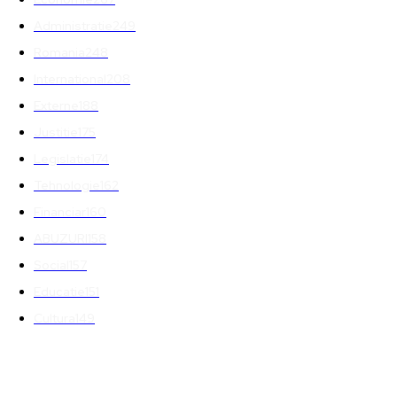
Administratie
249
Romania
248
International
208
Externe
188
Justitie
175
Legislatie
174
Tehnologie
162
Financiar
160
ABUZURI
158
Social
157
Educatie
151
Cultura
149