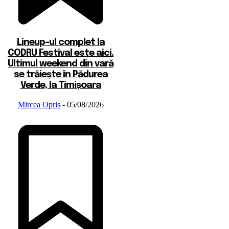
Lineup-ul complet la
CODRU Festival este aici.
Ultimul weekend din vară
se trăiește în Pădurea
Verde, la Timișoara
Mircea Opris
-
05/08/2026