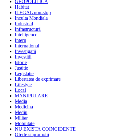
GEOPOLITICA
Habitat
ILEGAL non-stop
Inculta Mondiala
Industrial
Infrastructură
Intelligence
Intern
International
Investigatii
Investitii
Istorie
Justitie
Legislatie
Libertatea de exprimare
Lifestyle
Local
MANIPULARE
Media
Medicina
Mediu
Militar
Mobilitate
NU EXISTA COINCIDENTE
Oferte si promotii