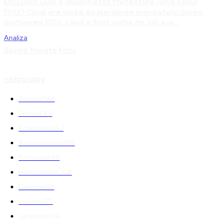
EXCLUSIV! Cum a împachetat Prefectura Timiș cazul
Fritz? Când era vorba de pierderea mandatului lipsea
motivarea ÎCCJ, când a fost vorba de 10% s-a...
Analiza
Saving Private Fritz
CATEGORIES
Analiza
344
Politica
301
Economie
267
Administratie
249
Romania
248
International
208
Externe
188
Justitie
175
Legislatie
174