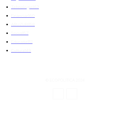
Tehnologie
162
Financiar
160
ABUZURI
158
Social
157
Educatie
151
Cultura
149
© ECOPOLITICA 2024