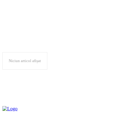
workshop educațional
Niciun articol afișat