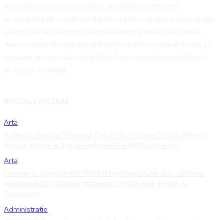
Ecopolitica.ro este un site dedicat analizei și dezbaterii
problemelor de actualitate din domeniile ecologiei și politicii. Aici
găsești articole, interviuri și opinii care explorează intersecția
dintre mediul înconjurător și deciziile politice, punând accent pe
impactul pe care politicile publice le au asupra sustenabilității și
protecției mediului.
ARTICOLE RECENTE
Arta
Publicul decide! Premiul Peter Jecza pentru Sculptura
Anului, ediția a 3-a, în valoare de 8.000 de euro
Arta
Lineup-ul complet la CODRU Festival este aici. Ultimul
weekend din vară se trăiește în Pădurea Verde, la
Timișoara
Administratie