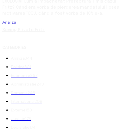
EXCLUSIV! Cum a împachetat Prefectura Timiș cazul
Fritz? Când era vorba de pierderea mandatului lipsea
motivarea ÎCCJ, când a fost vorba de 10% s-a...
Analiza
Saving Private Fritz
CATEGORIES
Analiza
344
Politica
301
Economie
267
Administratie
249
Romania
248
International
208
Externe
188
Justitie
175
Legislatie
174