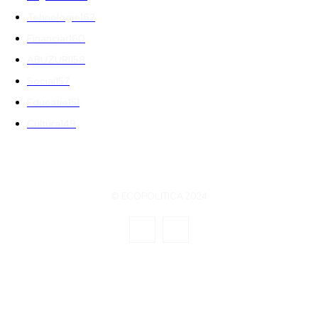
Tehnologie
162
Financiar
160
ABUZURI
158
Social
157
Educatie
151
Cultura
149
© ECOPOLITICA 2024