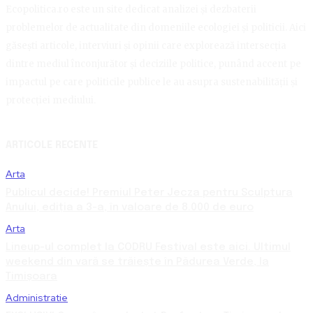
Ecopolitica.ro este un site dedicat analizei și dezbaterii
problemelor de actualitate din domeniile ecologiei și politicii. Aici
găsești articole, interviuri și opinii care explorează intersecția
dintre mediul înconjurător și deciziile politice, punând accent pe
impactul pe care politicile publice le au asupra sustenabilității și
protecției mediului.
ARTICOLE RECENTE
Arta
Publicul decide! Premiul Peter Jecza pentru Sculptura
Anului, ediția a 3-a, în valoare de 8.000 de euro
Arta
Lineup-ul complet la CODRU Festival este aici. Ultimul
weekend din vară se trăiește în Pădurea Verde, la
Timișoara
Administratie