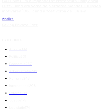
EXCLUSIV! Cum a împachetat Prefectura Timiș cazul
Fritz? Când era vorba de pierderea mandatului lipsea
motivarea ÎCCJ, când a fost vorba de 10% s-a...
Analiza
Saving Private Fritz
CATEGORIES
Analiza
344
Politica
301
Economie
267
Administratie
249
Romania
248
International
208
Externe
188
Justitie
175
Legislatie
174