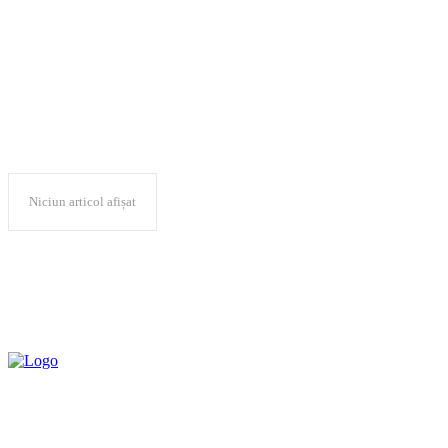
Vladimir Voronin
Niciun articol afișat