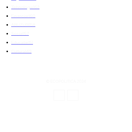
Tehnologie
162
Financiar
160
ABUZURI
158
Social
157
Educatie
151
Cultura
149
© ECOPOLITICA 2024