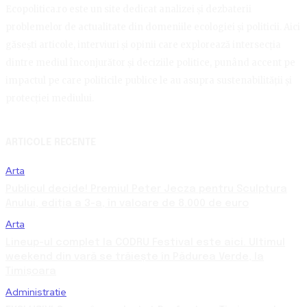
Ecopolitica.ro este un site dedicat analizei și dezbaterii
problemelor de actualitate din domeniile ecologiei și politicii. Aici
găsești articole, interviuri și opinii care explorează intersecția
dintre mediul înconjurător și deciziile politice, punând accent pe
impactul pe care politicile publice le au asupra sustenabilității și
protecției mediului.
ARTICOLE RECENTE
Arta
Publicul decide! Premiul Peter Jecza pentru Sculptura
Anului, ediția a 3-a, în valoare de 8.000 de euro
Arta
Lineup-ul complet la CODRU Festival este aici. Ultimul
weekend din vară se trăiește în Pădurea Verde, la
Timișoara
Administratie