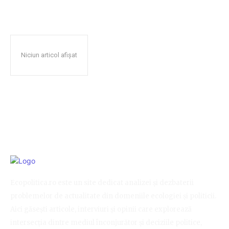
Niciun articol afișat
Ecopolitica.ro este un site dedicat analizei și dezbaterii
problemelor de actualitate din domeniile ecologiei și politicii.
Aici găsești articole, interviuri și opinii care explorează
intersecția dintre mediul înconjurător și deciziile politice,