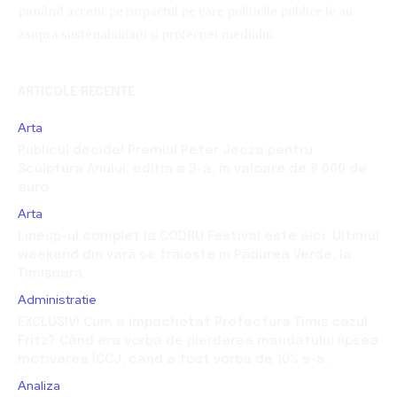
punând accent pe impactul pe care politicile publice le au
asupra sustenabilității și protecției mediului.
ARTICOLE RECENTE
Arta
Publicul decide! Premiul Peter Jecza pentru
Sculptura Anului, ediția a 3-a, în valoare de 8.000 de
euro
Arta
Lineup-ul complet la CODRU Festival este aici. Ultimul
weekend din vară se trăiește în Pădurea Verde, la
Timișoara
Administratie
EXCLUSIV! Cum a împachetat Prefectura Timiș cazul
Fritz? Când era vorba de pierderea mandatului lipsea
motivarea ÎCCJ, când a fost vorba de 10% s-a...
Analiza