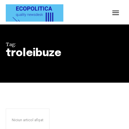
Tag:
troleibuze
Niciun articol afișat