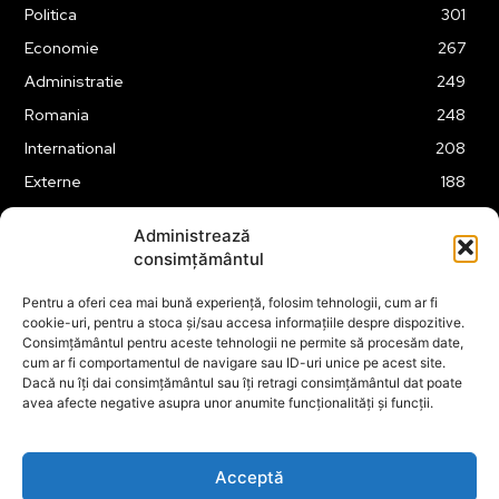
Politica
301
Economie
267
Administratie
249
Romania
248
International
208
Externe
188
Justitie
175
Administrează
Legislatie
174
consimțământul
Tehnologie
162
Pentru a oferi cea mai bună experiență, folosim tehnologii, cum ar fi
Financiar
160
cookie-uri, pentru a stoca și/sau accesa informațiile despre dispozitive.
Consimțământul pentru aceste tehnologii ne permite să procesăm date,
ABUZURI
158
cum ar fi comportamentul de navigare sau ID-uri unice pe acest site.
Social
157
Dacă nu îți dai consimțământul sau îți retragi consimțământul dat poate
avea afecte negative asupra unor anumite funcționalități și funcții.
Educatie
151
Cultura
149
Acceptă