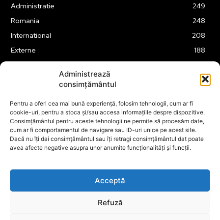
Administratie
249
Romania
248
International
208
Externe
188
Justitie
175
Administrează
Legislatie
174
consimțământul
Tehnologie
162
Pentru a oferi cea mai bună experiență, folosim tehnologii, cum ar fi
Financiar
160
cookie-uri, pentru a stoca și/sau accesa informațiile despre dispozitive.
Consimțământul pentru aceste tehnologii ne permite să procesăm date,
ABUZURI
158
cum ar fi comportamentul de navigare sau ID-uri unice pe acest site.
Social
157
Dacă nu îți dai consimțământul sau îți retragi consimțământul dat poate
avea afecte negative asupra unor anumite funcționalități și funcții.
Educatie
151
Cultura
149
Acceptă
Refuză
© ECOPOLITICA 2024