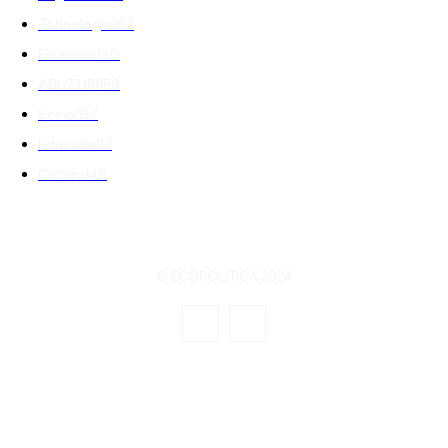
Tehnologie
162
Financiar
160
ABUZURI
158
Social
157
Educatie
151
Cultura
149
© ECOPOLITICA 2024