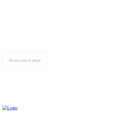
Solar Open Day
Niciun articol afișat