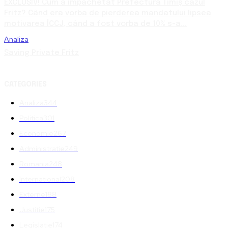
EXCLUSIV! Cum a împachetat Prefectura Timiș cazul
Fritz? Când era vorba de pierderea mandatului lipsea
motivarea ÎCCJ, când a fost vorba de 10% s-a...
Analiza
Saving Private Fritz
CATEGORIES
Analiza
344
Politica
301
Economie
267
Administratie
249
Romania
248
International
208
Externe
188
Justitie
175
Legislatie
174