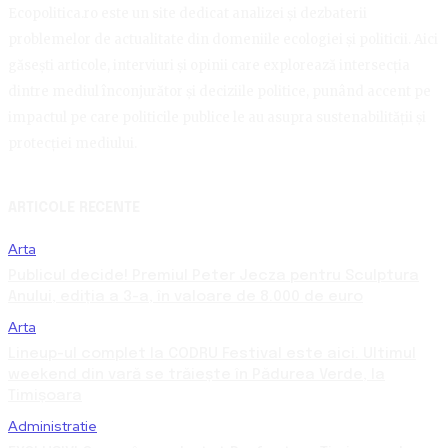
Ecopolitica.ro este un site dedicat analizei și dezbaterii
problemelor de actualitate din domeniile ecologiei și politicii. Aici
găsești articole, interviuri și opinii care explorează intersecția
dintre mediul înconjurător și deciziile politice, punând accent pe
impactul pe care politicile publice le au asupra sustenabilității și
protecției mediului.
ARTICOLE RECENTE
Arta
Publicul decide! Premiul Peter Jecza pentru Sculptura
Anului, ediția a 3-a, în valoare de 8.000 de euro
Arta
Lineup-ul complet la CODRU Festival este aici. Ultimul
weekend din vară se trăiește în Pădurea Verde, la
Timișoara
Administratie