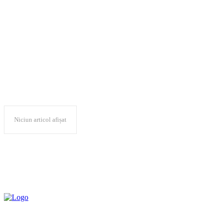
„Security Challenges
in the Balkans”
Niciun articol afișat