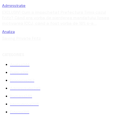
Administratie
EXCLUSIV! Cum a împachetat Prefectura Timiș cazul
Fritz? Când era vorba de pierderea mandatului lipsea
motivarea ÎCCJ, când a fost vorba de 10% s-a...
Analiza
Saving Private Fritz
CATEGORIES
Analiza
344
Politica
301
Economie
267
Administratie
249
Romania
248
International
208
Externe
188