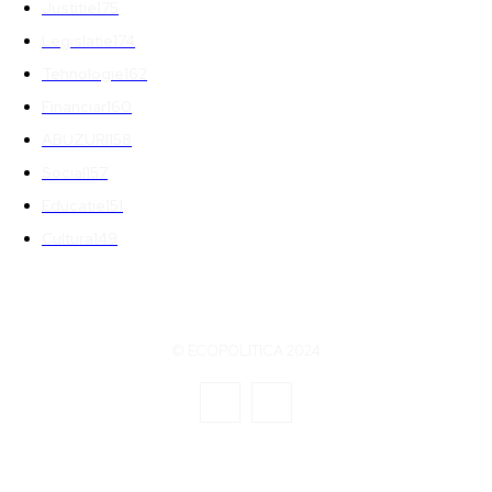
Justitie
175
Legislatie
174
Tehnologie
162
Financiar
160
ABUZURI
158
Social
157
Educatie
151
Cultura
149
© ECOPOLITICA 2024