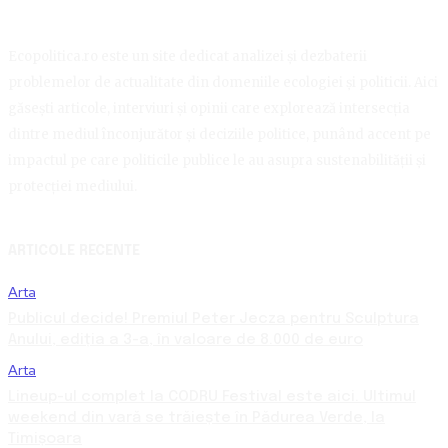
Ecopolitica.ro este un site dedicat analizei și dezbaterii
problemelor de actualitate din domeniile ecologiei și politicii. Aici
găsești articole, interviuri și opinii care explorează intersecția
dintre mediul înconjurător și deciziile politice, punând accent pe
impactul pe care politicile publice le au asupra sustenabilității și
protecției mediului.
ARTICOLE RECENTE
Arta
Publicul decide! Premiul Peter Jecza pentru Sculptura
Anului, ediția a 3-a, în valoare de 8.000 de euro
Arta
Lineup-ul complet la CODRU Festival este aici. Ultimul
weekend din vară se trăiește în Pădurea Verde, la
Timișoara