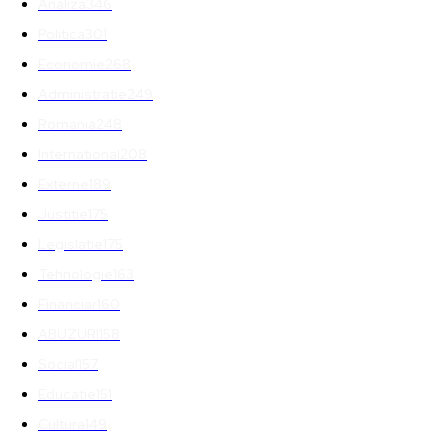
Analiza
346
Politica
301
Economie
268
Administratie
249
Romania
248
International
208
Externe
189
Justitie
175
Legislatie
175
Tehnologie
163
Financiar
160
ABUZURI
158
Social
157
Educatie
151
Cultura
149