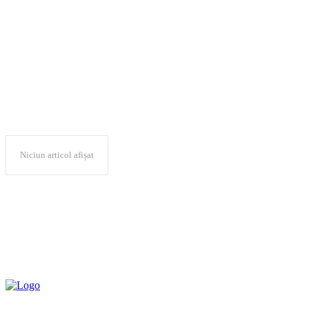
Reșița
Niciun articol afișat