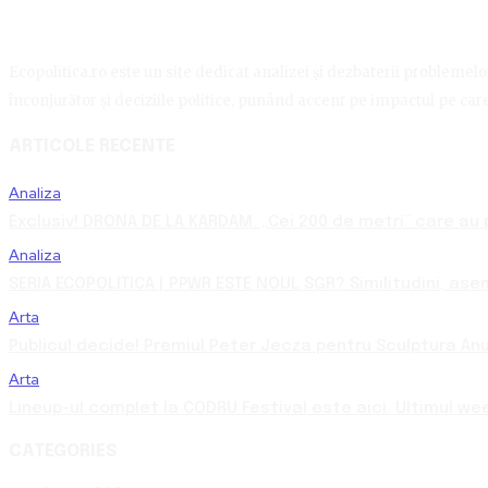
Ecopolitica.ro este un site dedicat analizei și dezbaterii problemelor 
înconjurător și deciziile politice, punând accent pe impactul pe care 
ARTICOLE RECENTE
Analiza
Exclusiv! DRONA DE LA KARDAM. „Cei 200 de metri” care au p
Analiza
SERIA ECOPOLITICA | PPWR ESTE NOUL SGR? Similitudini, asemă
Arta
Publicul decide! Premiul Peter Jecza pentru Sculptura Anul
Arta
Lineup-ul complet la CODRU Festival este aici. Ultimul we
CATEGORIES