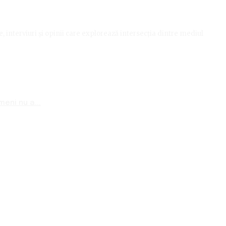
le, interviuri și opinii care explorează intersecția dintre mediul
eni nu a...