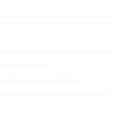
de actualitate din domeniile ecologiei și politicii. Aici găsești artico
politicile publice le au asupra sustenabilității și protecției mediului.
ăcălit Reuters, AP și Deutsche Welle. Și ipoteza pe care nim
nări și multe întrebări (I)
ui, ediția a 3-a, în valoare de 8.000 de euro
ekend din vară se trăiește în Pădurea Verde, la Timișoara