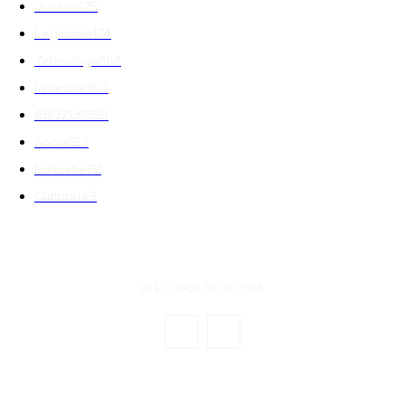
Justitie
175
Legislatie
174
Tehnologie
162
Financiar
160
ABUZURI
158
Social
157
Educatie
151
Cultura
149
© ECOPOLITICA 2024