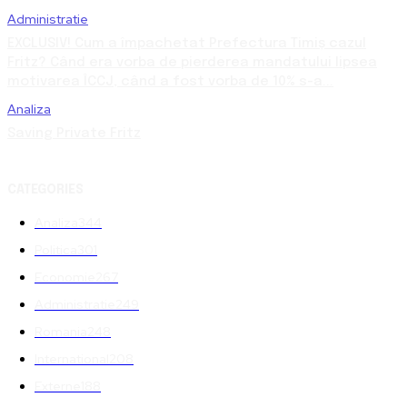
Administratie
EXCLUSIV! Cum a împachetat Prefectura Timiș cazul
Fritz? Când era vorba de pierderea mandatului lipsea
motivarea ÎCCJ, când a fost vorba de 10% s-a...
Analiza
Saving Private Fritz
CATEGORIES
Analiza
344
Politica
301
Economie
267
Administratie
249
Romania
248
International
208
Externe
188