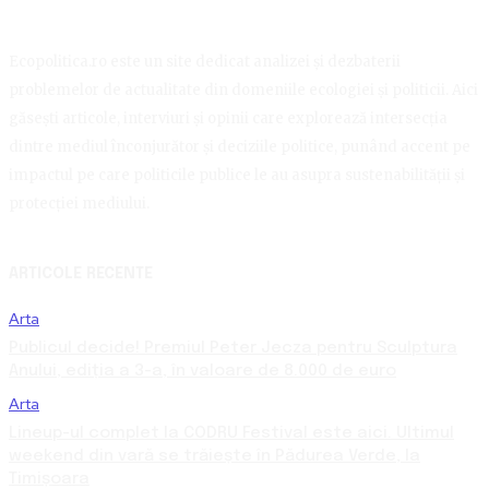
Ecopolitica.ro este un site dedicat analizei și dezbaterii
problemelor de actualitate din domeniile ecologiei și politicii. Aici
găsești articole, interviuri și opinii care explorează intersecția
dintre mediul înconjurător și deciziile politice, punând accent pe
impactul pe care politicile publice le au asupra sustenabilității și
protecției mediului.
ARTICOLE RECENTE
Arta
Publicul decide! Premiul Peter Jecza pentru Sculptura
Anului, ediția a 3-a, în valoare de 8.000 de euro
Arta
Lineup-ul complet la CODRU Festival este aici. Ultimul
weekend din vară se trăiește în Pădurea Verde, la
Timișoara