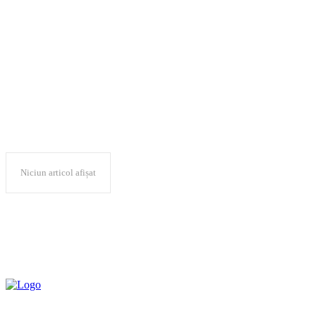
Proiectul Școala
Kunsthalle Bega
Niciun articol afișat