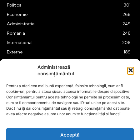
Politica
301
Economie
268
Administratie
249
Romania
248
International
208
Externe
189
Justitie
175
Administrează
Legislatie
175
consimțământul
Tehnologie
163
Pentru a oferi cea mai bună experiență, folosim tehnologii, cum ar fi
Financiar
160
cookie-uri, pentru a stoca și/sau accesa informațiile despre dispozitive.
Consimțământul pentru aceste tehnologii ne permite să procesăm date,
ABUZURI
158
cum ar fi comportamentul de navigare sau ID-uri unice pe acest site.
Social
157
Dacă nu îți dai consimțământul sau îți retragi consimțământul dat poate
avea afecte negative asupra unor anumite funcționalități și funcții.
Educatie
151
Cultura
149
Acceptă