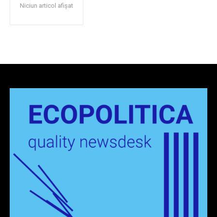
Niciun articol afișat