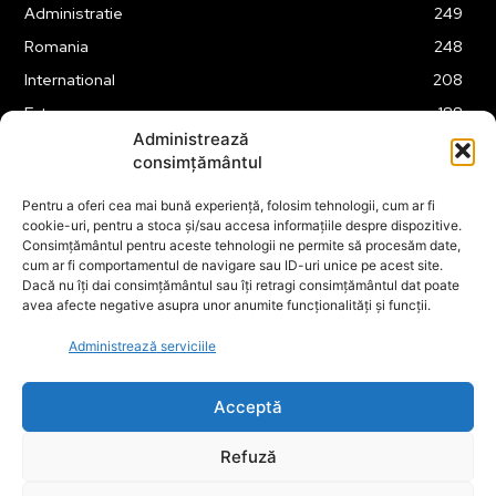
Administratie
249
Romania
248
International
208
Externe
188
Administrează
Justitie
175
consimțământul
Legislatie
174
Pentru a oferi cea mai bună experiență, folosim tehnologii, cum ar fi
Tehnologie
162
cookie-uri, pentru a stoca și/sau accesa informațiile despre dispozitive.
Financiar
160
Consimțământul pentru aceste tehnologii ne permite să procesăm date,
cum ar fi comportamentul de navigare sau ID-uri unice pe acest site.
ABUZURI
158
Dacă nu îți dai consimțământul sau îți retragi consimțământul dat poate
avea afecte negative asupra unor anumite funcționalități și funcții.
Social
157
Educatie
151
Administrează serviciile
Cultura
149
Acceptă
Refuză
© ECOPOLITICA 2024