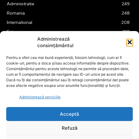
Administratie
249
Romania
248
International
208
Externe
188
Administrează
Justitie
175
consimțământul
Legislatie
174
Pentru a oferi cea mai bună experiență, folosim tehnologii, cum ar fi
Tehnologie
162
cookie-uri, pentru a stoca și/sau accesa informațiile despre dispozitive.
Financiar
160
Consimțământul pentru aceste tehnologii ne permite să procesăm date,
cum ar fi comportamentul de navigare sau ID-uri unice pe acest site.
ABUZURI
158
Dacă nu îți dai consimțământul sau îți retragi consimțământul dat poate
avea afecte negative asupra unor anumite funcționalități și funcții.
Social
157
Educatie
151
Administrează serviciile
Cultura
149
Acceptă
Refuză
© ECOPOLITICA 2024