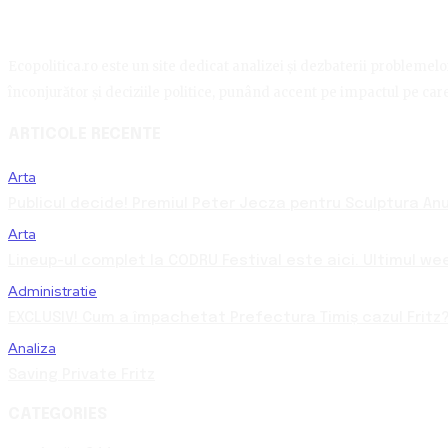
Ecopolitica.ro este un site dedicat analizei și dezbaterii problemelor 
înconjurător și deciziile politice, punând accent pe impactul pe care 
ARTICOLE RECENTE
Arta
Publicul decide! Premiul Peter Jecza pentru Sculptura Anul
Arta
Lineup-ul complet la CODRU Festival este aici. Ultimul we
Administratie
EXCLUSIV! Cum a împachetat Prefectura Timiș cazul Fritz?
Analiza
Saving Private Fritz
CATEGORIES