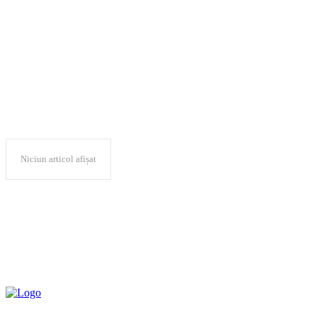
Ordinul Arhitecți
Niciun articol afișat