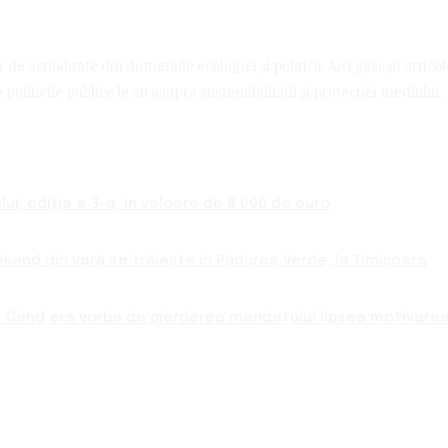
de actualitate din domeniile ecologiei și politicii. Aici găsești artico
politicile publice le au asupra sustenabilității și protecției mediului.
ui, ediția a 3-a, în valoare de 8.000 de euro
ekend din vară se trăiește în Pădurea Verde, la Timișoara
 Când era vorba de pierderea mandatului lipsea motivarea 