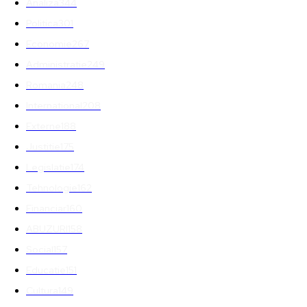
Analiza
344
Politica
301
Economie
267
Administratie
249
Romania
248
International
208
Externe
188
Justitie
175
Legislatie
174
Tehnologie
162
Financiar
160
ABUZURI
158
Social
157
Educatie
151
Cultura
149