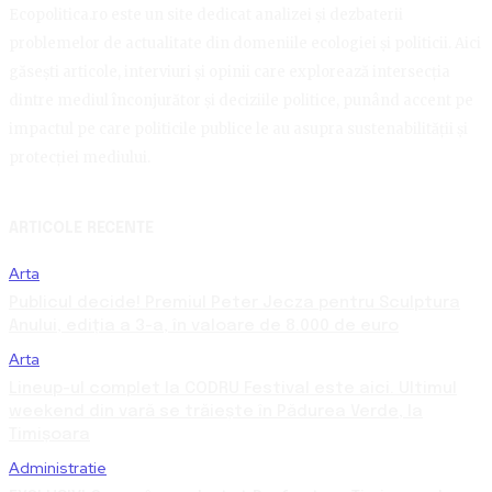
Ecopolitica.ro este un site dedicat analizei și dezbaterii
problemelor de actualitate din domeniile ecologiei și politicii. Aici
găsești articole, interviuri și opinii care explorează intersecția
dintre mediul înconjurător și deciziile politice, punând accent pe
impactul pe care politicile publice le au asupra sustenabilității și
protecției mediului.
ARTICOLE RECENTE
Arta
Publicul decide! Premiul Peter Jecza pentru Sculptura
Anului, ediția a 3-a, în valoare de 8.000 de euro
Arta
Lineup-ul complet la CODRU Festival este aici. Ultimul
weekend din vară se trăiește în Pădurea Verde, la
Timișoara
Administratie