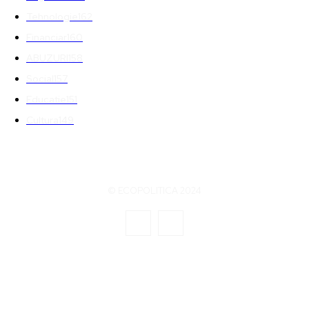
Tehnologie
162
Financiar
160
ABUZURI
158
Social
157
Educatie
151
Cultura
149
© ECOPOLITICA 2024