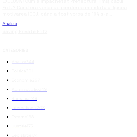
EXCLUSIV! Cum a împachetat Prefectura Timiș cazul
Fritz? Când era vorba de pierderea mandatului lipsea
motivarea ÎCCJ, când a fost vorba de 10% s-a...
Analiza
Saving Private Fritz
CATEGORIES
Analiza
344
Politica
301
Economie
267
Administratie
249
Romania
248
International
208
Externe
188
Justitie
175
Legislatie
174