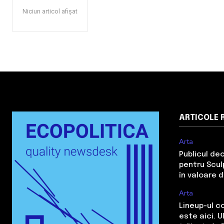
Niciun articol afișat
ARTICOLE 
Arta
Publicul de
pentru Sculp
în valoare 
Arta
Lineup-ul c
este aici. 