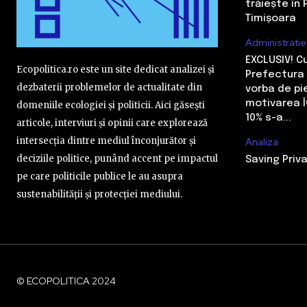
trăiește în 
Timișoara
Administratie
EXCLUSIV! 
Ecopolitica.ro este un site dedicat analizei și
Prefectura 
dezbaterii problemelor de actualitate din
vorba de pi
motivarea Î
domeniile ecologiei și politicii. Aici găsești
10% s-a...
articole, interviuri și opinii care explorează
intersecția dintre mediul înconjurător și
Analiza
deciziile politice, punând accent pe impactul
Saving Priva
pe care politicile publice le au asupra
sustenabilității și protecției mediului.
© ECOPOLITICA 2024