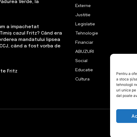
Pădurea Verde, la
Externe
Justitie
Legislatie
Cum a împachetat
Tehnologie
Timiș cazul Fritz? Când era
erderea mandatului lipsea
Financiar
CCJ, când a fost vorba de
ABUZURI
Social
Educatie
te Fritz
Pentru a ofe
Cultura
a stoca și/s
tehnologii 
uri unice pe
dat poate av
Ac