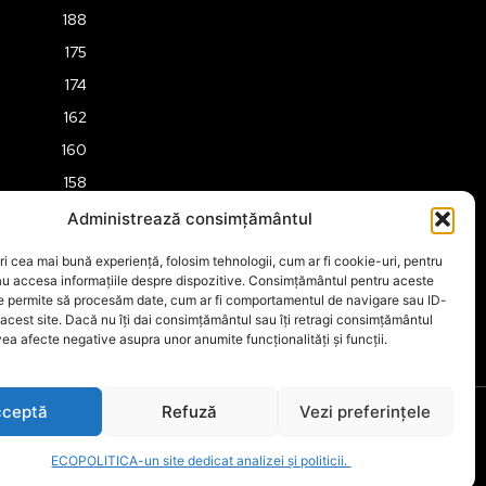
188
175
174
162
160
158
157
Administrează consimțământul
151
ri cea mai bună experiență, folosim tehnologii, cum ar fi cookie-uri, pentru
149
au accesa informațiile despre dispozitive. Consimțământul pentru aceste
ne permite să procesăm date, cum ar fi comportamentul de navigare sau ID-
 acest site. Dacă nu îți dai consimțământul sau îți retragi consimțământul
ea afecte negative asupra unor anumite funcționalități și funcții.
ceptă
Refuză
Vezi preferințele
ECOPOLITICA-un site dedicat analizei și politicii.