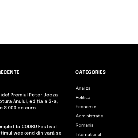
RECENTE
CATEGORIES
Analiza
cide! Premiul Peter Jecza
Politica
tura Anului, ediția a 3-a,
Economie
de 8.000 de euro
Administratie
Romania
omplet la CODRU Festival
Ultimul weekend din vară se
International