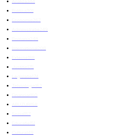
Analiza
344
Politica
301
Economie
267
Administratie
249
Romania
248
International
208
Externe
188
Justitie
175
Legislatie
174
Tehnologie
162
Financiar
160
ABUZURI
158
Social
157
Educatie
151
Cultura
149