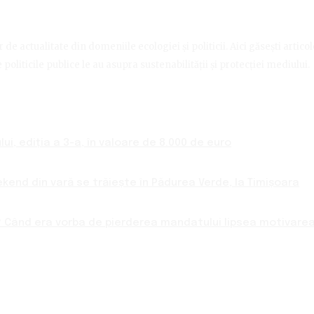
de actualitate din domeniile ecologiei și politicii. Aici găsești artico
politicile publice le au asupra sustenabilității și protecției mediului.
ui, ediția a 3-a, în valoare de 8.000 de euro
ekend din vară se trăiește în Pădurea Verde, la Timișoara
 Când era vorba de pierderea mandatului lipsea motivarea 