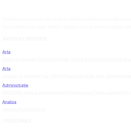
Ecopolitica.ro este un site dedicat analizei și dezbaterii problemelor 
înconjurător și deciziile politice, punând accent pe impactul pe care 
ARTICOLE RECENTE
Arta
Publicul decide! Premiul Peter Jecza pentru Sculptura Anul
Arta
Lineup-ul complet la CODRU Festival este aici. Ultimul we
Administratie
EXCLUSIV! Cum a împachetat Prefectura Timiș cazul Fritz?
Analiza
Saving Private Fritz
CATEGORIES