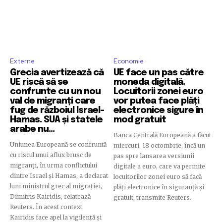
Externe
Economie
Grecia avertizează că
UE face un pas către
UE riscă să se
moneda digitală.
confrunte cu un nou
Locuitorii zonei euro
val de migranți care
vor putea face plăți
fug de războiul Israel-
electronice sigure în
Hamas. SUA și statele
mod gratuit
arabe nu...
Banca Centrală Europeană a făcut
Uniunea Europeană se confruntă
miercuri, 18 octombrie, încă un
cu riscul unui aflux brusc de
pas spre lansarea versiunii
migranţi, în urma conflictului
digitale a euro, care va permite
dintre Israel și Hamas, a declarat
locuitorilor zonei euro să facă
luni ministrul grec al migraţiei,
plăţi electronice în siguranţă şi
Dimitris Kairidis, relatează
gratuit, transmite Reuters.
Reuters. În acest context,
Kairidis face apel la vigilenţă şi