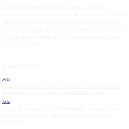
Ecopolitica.ro este un site dedicat analizei și dezbaterii
problemelor de actualitate din domeniile ecologiei și politicii. Aici
găsești articole, interviuri și opinii care explorează intersecția
dintre mediul înconjurător și deciziile politice, punând accent pe
impactul pe care politicile publice le au asupra sustenabilității și
protecției mediului.
ARTICOLE RECENTE
Arta
Publicul decide! Premiul Peter Jecza pentru Sculptura
Anului, ediția a 3-a, în valoare de 8.000 de euro
Arta
Lineup-ul complet la CODRU Festival este aici. Ultimul
weekend din vară se trăiește în Pădurea Verde, la
Timișoara