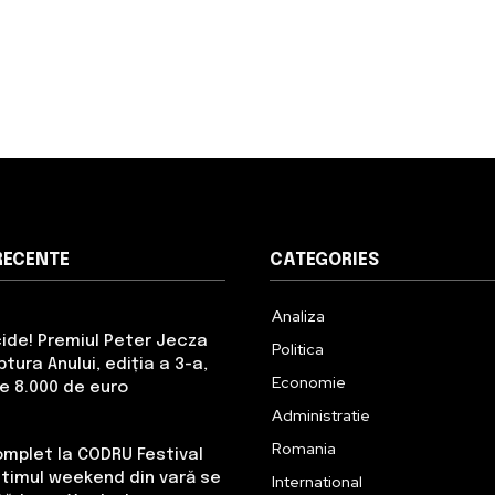
RECENTE
CATEGORIES
Analiza
cide! Premiul Peter Jecza
Politica
tura Anului, ediția a 3-a,
Economie
de 8.000 de euro
Administratie
Romania
omplet la CODRU Festival
Ultimul weekend din vară se
International