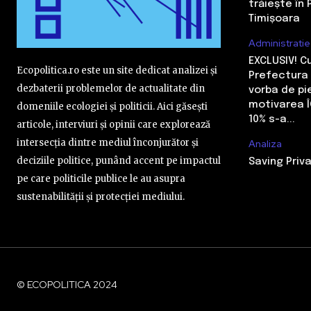
trăiește în 
Timișoara
Administratie
EXCLUSIV! 
Ecopolitica.ro este un site dedicat analizei și
Prefectura 
dezbaterii problemelor de actualitate din
vorba de pi
motivarea Î
domeniile ecologiei și politicii. Aici găsești
10% s-a...
articole, interviuri și opinii care explorează
intersecția dintre mediul înconjurător și
Analiza
deciziile politice, punând accent pe impactul
Saving Priva
pe care politicile publice le au asupra
sustenabilității și protecției mediului.
© ECOPOLITICA 2024