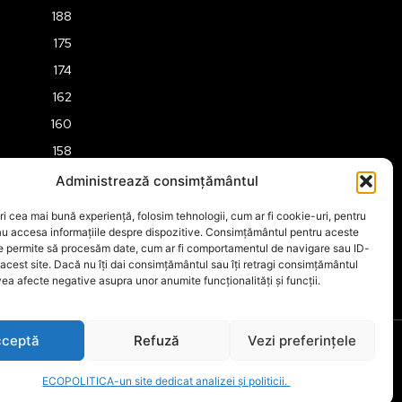
188
175
174
162
160
158
157
Administrează consimțământul
151
ri cea mai bună experiență, folosim tehnologii, cum ar fi cookie-uri, pentru
149
au accesa informațiile despre dispozitive. Consimțământul pentru aceste
ne permite să procesăm date, cum ar fi comportamentul de navigare sau ID-
 acest site. Dacă nu îți dai consimțământul sau îți retragi consimțământul
ea afecte negative asupra unor anumite funcționalități și funcții.
ceptă
Refuză
Vezi preferințele
ECOPOLITICA-un site dedicat analizei și politicii.