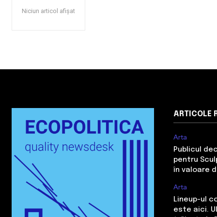
Niciun articol afișat
ARTICOLE 
Arta
Publicul de
pentru Sculp
în valoare 
Arta
Lineup-ul c
este aici. 