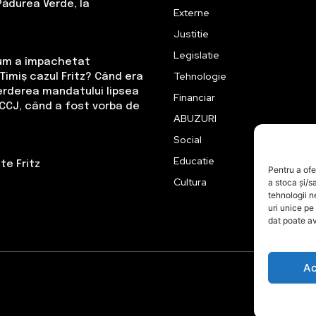
Pădurea Verde, la
Externe
Justitie
Legislatie
Cum a împachetat
Tehnologie
Timiș cazul Fritz? Când era
erderea mandatului lipsea
Financiar
CCJ, când a fost vorba de
ABUZURI
Social
Educatie
te Fritz
Pentru a ofe
Cultura
a stoca și/s
tehnologii 
uri unice pe
dat poate av
Ac