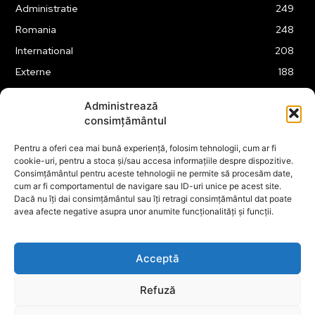
Administratie
249
Romania
248
International
208
Externe
188
Justitie
175
Administrează
Legislatie
174
consimțământul
Tehnologie
162
Pentru a oferi cea mai bună experiență, folosim tehnologii, cum ar fi
Financiar
160
cookie-uri, pentru a stoca și/sau accesa informațiile despre dispozitive.
Consimțământul pentru aceste tehnologii ne permite să procesăm date,
ABUZURI
158
cum ar fi comportamentul de navigare sau ID-uri unice pe acest site.
Social
157
Dacă nu îți dai consimțământul sau îți retragi consimțământul dat poate
avea afecte negative asupra unor anumite funcționalități și funcții.
Educatie
151
Cultura
149
Acceptă
Refuză
© ECOPOLITICA 2024