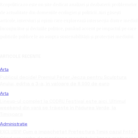
Ecopolitica.ro este un site dedicat analizei și dezbaterii problemelor
de actualitate din domeniile ecologiei și politicii. Aici găsești
articole, interviuri și opinii care explorează intersecția dintre mediul
înconjurător și deciziile politice, punând accent pe impactul pe care
politicile publice le au asupra sustenabilității și protecției mediului.
ARTICOLE RECENTE
Arta
Publicul decide! Premiul Peter Jecza pentru Sculptura
Anului, ediția a 3-a, în valoare de 8.000 de euro
Arta
Lineup-ul complet la CODRU Festival este aici. Ultimul
weekend din vară se trăiește în Pădurea Verde, la
Timișoara
Administratie
EXCLUSIV! Cum a împachetat Prefectura Timiș cazul Fritz?