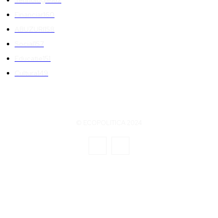
Financiar
160
ABUZURI
158
Social
157
Educatie
151
Cultura
149
© ECOPOLITICA 2024