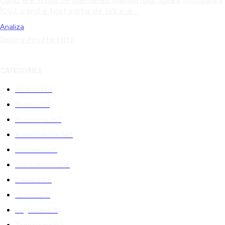
Când era vorba de pierderea mandatului lipsea motivarea
ÎCCJ, când a fost vorba de 10% s-a...
Analiza
Saving Private Fritz
CATEGORIES
Analiza
344
Politica
301
Economie
267
Administratie
249
Romania
248
International
208
Externe
188
Justitie
175
Legislatie
174
Tehnologie
162